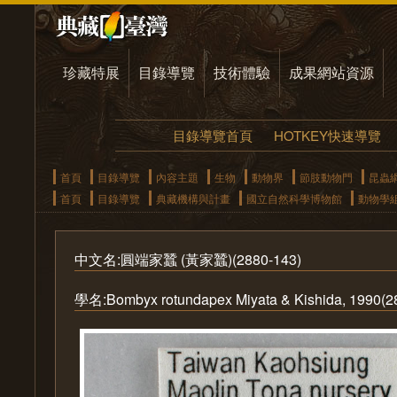
珍藏特展
目錄導覽
技術體驗
成果網站資源
目錄導覽首頁
HOTKEY快速導覽
首頁
目錄導覽
內容主題
生物
動物界
節肢動物門
昆蟲
首頁
目錄導覽
典藏機構與計畫
國立自然科學博物館
動物學
中文名:圓端家蠶 (黃家蠶)(2880-143)
學名:Bombyx rotundapex Miyata & Kishida, 1990(2