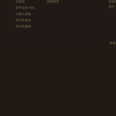
天地宮
進階搜尋
跟著
旅行
安平追想1661
工藝大冒險
原住民儀式
原住民服飾
中央