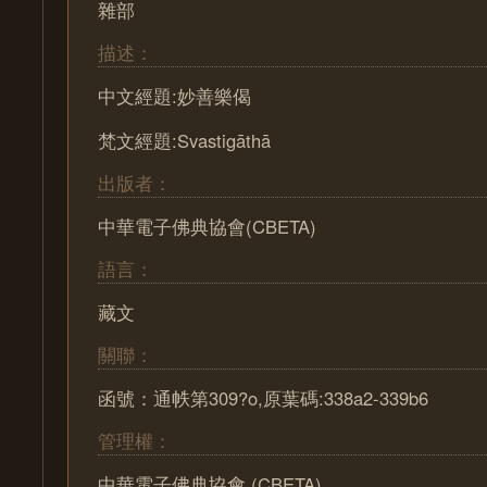
雜部
描述：
中文經題:妙善樂偈
梵文經題:Svastigāthā
出版者：
中華電子佛典協會(CBETA)
語言：
藏文
關聯：
函號：通帙第309?o,原葉碼:338a2-339b6
管理權：
中華電子佛典協會 (CBETA)