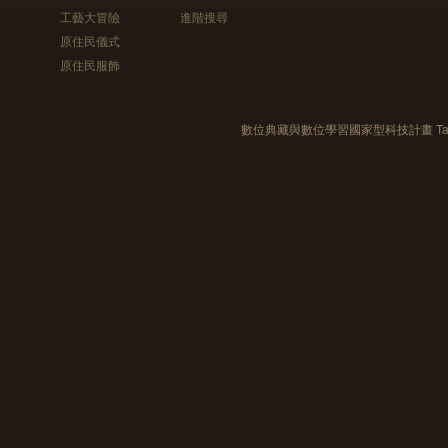
工藝大冒險
進階搜尋
原住民儀式
原住民服飾
數位典藏與數位學習國家型科技計畫 Taiwan e-Le