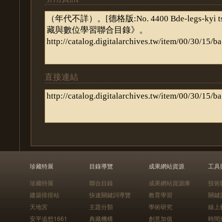
直接連結
珍藏特展
目錄導覽
成果網站資源
工具
珍藏特展
聯合目錄
成果網站資源庫
技術
建築排排站
快速關鍵詞導覽
教育學習
關鍵
天地宮
主題分類
學術研究
線上
安平追想1661
典藏機構
創意加值
時間