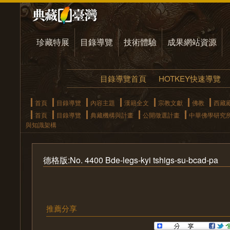
珍藏特展
目錄導覽
技術體驗
成果網站資源
目錄導覽首頁
HOTKEY快速導覽
首頁
目錄導覽
內容主題
漢籍全文
宗教文獻
佛教
西藏
首頁
目錄導覽
典藏機構與計畫
公開徵選計畫
中華佛學研究
與知識架構
德格版:No. 4400 Bde-legs-kyi tshigs-su-bcad-pa
推薦分享