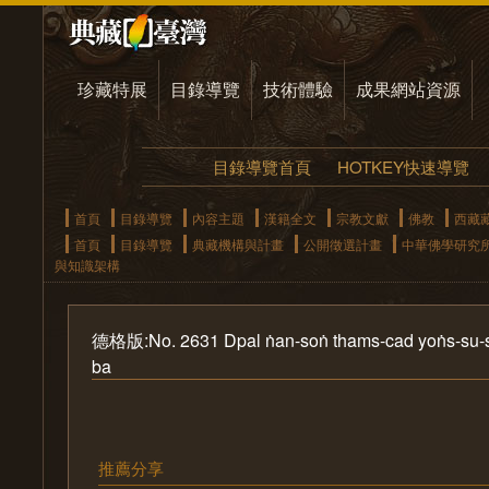
珍藏特展
目錄導覽
技術體驗
成果網站資源
目錄導覽首頁
HOTKEY快速導覽
首頁
目錄導覽
內容主題
漢籍全文
宗教文獻
佛教
西藏
首頁
目錄導覽
典藏機構與計畫
公開徵選計畫
中華佛學研究
與知識架構
德格版:No. 2631 Dpal ṅan-soṅ thams-cad yoṅs-su-sbyo
ba
推薦分享