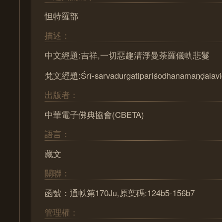
怛特羅部
描述：
中文經題:吉祥,一切惡趣清淨曼荼羅儀軌悲鬘
梵文經題:Śrī-sarvadurgatipariśodhanamaṇḍalavid
出版者：
中華電子佛典協會(CBETA)
語言：
藏文
關聯：
函號：通帙第170Ju,原葉碼:124b5-156b7
管理權：