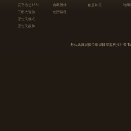
安平追想1661
典藏機構
創意加值
時間
工藝大冒險
進階搜尋
原住民儀式
原住民服飾
數位典藏與數位學習國家型科技計畫 Taiwan e-Le