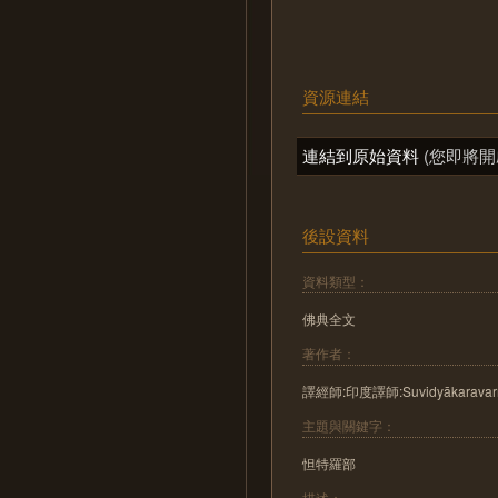
資源連結
連結到原始資料
(您即將開
後設資料
資料類型：
佛典全文
著作者：
譯經師:印度譯師:Suvidyākaravarm
主題與關鍵字：
怛特羅部
描述：