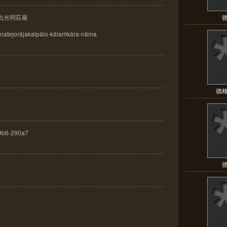
軌光明莊嚴
德
atejorājakalpālo-kālaṁkāra-nāma
德格版
6-290a7
德