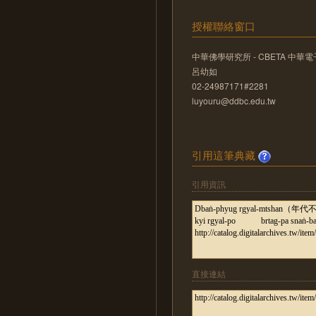
授權聯絡窗口
中華佛學研究所 - CBETA 中
呂幼如
02-24987171#2281
luyouru@ddbc.edu.tw
引用這筆典藏
引用資訊
直接連結