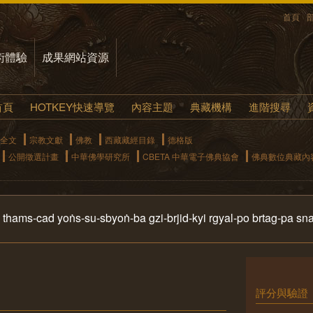
首頁
術體驗
成果網站資源
首頁
HOTKEY快速導覽
內容主題
典藏機構
進階搜尋
全文
宗教文獻
佛教
西藏藏經目錄
德格版
公開徵選計畫
中華佛學研究所
CBETA 中華電子佛典協會
佛典數位典藏內
ms-cad yoṅs-su-sbyoṅ-ba gzi-brjid-kyi rgyal-po brtag-pa sna
評分與驗證