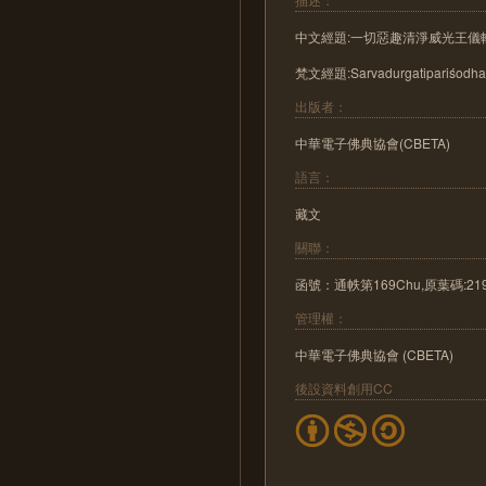
中文經題:一切惡趣清淨威光王儀
梵文經題:Sarvadurgatipariśodhan
出版者：
中華電子佛典協會(CBETA)
語言：
藏文
關聯：
函號：通帙第169Chu,原葉碼:219b
管理權：
中華電子佛典協會 (CBETA)
後設資料創用CC