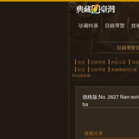
珍藏特展
目錄導覽
技
目錄導覽
首頁
目錄導覽
內容主題
漢籍
首頁
目錄導覽
典藏機構與計畫
與知識架構
德格版:No. 2627 Ṅan-soṅ tha
ba
推薦分享