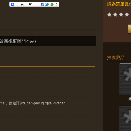
請為這筆數
啟新視窗離開本站)
推薦藏品
德
a； 西藏譯師:Dbaṅ-phyug rgyal-mtshan