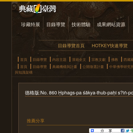
珍藏特展
目錄導覽
技術體驗
成果網站資源
目錄導覽首頁
HOTKEY快速導覽
首頁
目錄導覽
內容主題
漢籍全文
宗教文獻
佛教
西藏
首頁
目錄導覽
典藏機構與計畫
公開徵選計畫
中華佛學研究
與知識架構
德格版:No. 860 Ḥphags-pa śākya-thub-paḥi s?iṅ-po
推薦分享