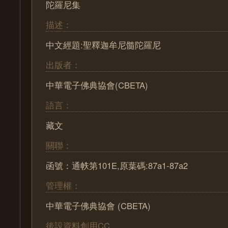
陀羅尼集
描述：
中文經題:聖釋迦牟尼髓陀羅尼
出版者：
中華電子佛典協會(CBETA)
語言：
藏文
關聯：
函號：通帙第101E,原葉碼:87a1-87a2
管理權：
中華電子佛典協會 (CBETA)
後設資料創用CC