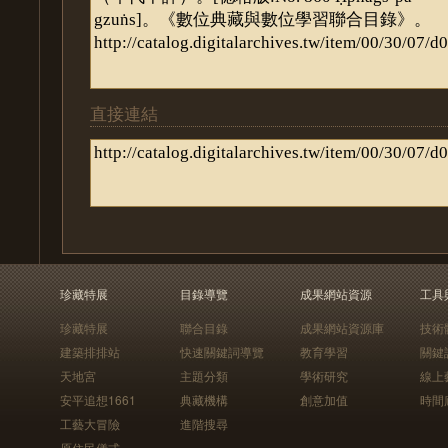
直接連結
珍藏特展
目錄導覽
成果網站資源
工具
珍藏特展
聯合目錄
成果網站資源庫
技術
建築排排站
快速關鍵詞導覽
教育學習
關鍵
天地宮
主題分類
學術研究
線上
安平追想1661
典藏機構
創意加值
時間
工藝大冒險
進階搜尋
原住民儀式