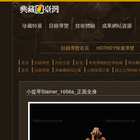
珍藏特展
目錄導覽
技術體驗
成果網站資源
目錄導覽首頁
HOTKEY快速導覽
首頁
目錄導覽
內容主題
影音
奇美博物館提琴收藏
蒂洛爾
首頁
目錄導覽
典藏機構與計畫
公開徵選計畫
國立台灣師範
小提琴Stainer_1656a_正面全身