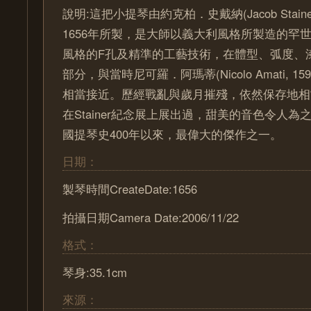
說明:這把小提琴由約克柏．史戴納(Jacob Stainer, 
1656年所製，是大師以義大利風格所製造的罕世精品
風格的F孔及精準的工藝技術，在體型、弧度、
部分，與當時尼可羅．阿瑪蒂(Nicolo Amati, 15
相當接近。歷經戰亂與歲月摧殘，依然保存地相
在Stainer紀念展上展出過，甜美的音色令人
國提琴史400年以來，最偉大的傑作之一。
日期：
製琴時間CreateDate:1656
拍攝日期Camera Date:2006/11/22
格式：
琴身:35.1cm
來源：