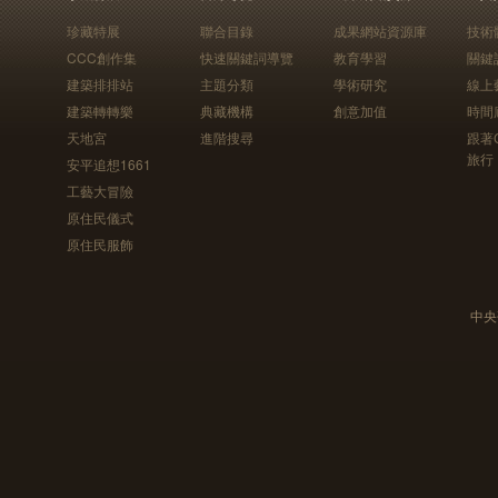
珍藏特展
聯合目錄
成果網站資源庫
技術
CCC創作集
快速關鍵詞導覽
教育學習
關鍵
建築排排站
主題分類
學術研究
線上
建築轉轉樂
典藏機構
創意加值
時間
天地宮
進階搜尋
跟著
旅行
安平追想1661
工藝大冒險
原住民儀式
原住民服飾
中央