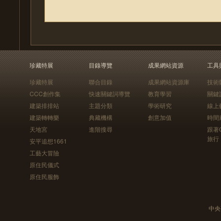
珍藏特展
目錄導覽
成果網站資源
工具
珍藏特展
聯合目錄
成果網站資源庫
技術
CCC創作集
快速關鍵詞導覽
教育學習
關鍵
建築排排站
主題分類
學術研究
線上
建築轉轉樂
典藏機構
創意加值
時間
天地宮
進階搜尋
跟著
旅行
安平追想1661
工藝大冒險
原住民儀式
原住民服飾
中央