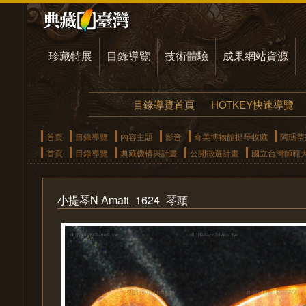
珍藏特展
目錄導覽
技術體驗
成果網站資源
目錄導覽首頁
HOTKEY快速導覽
首頁
目錄導覽
內容主題
影音
奇美博物館提琴收藏
阿瑪蒂
首頁
目錄導覽
典藏機構與計畫
公開徵選計畫
國立台灣師範
小提琴N Amati_1624_琴頭