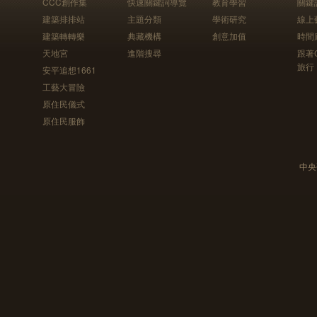
CCC創作集
快速關鍵詞導覽
教育學習
關鍵
建築排排站
主題分類
學術研究
線上
建築轉轉樂
典藏機構
創意加值
時間
天地宮
進階搜尋
跟著
旅行
安平追想1661
工藝大冒險
原住民儀式
原住民服飾
中央