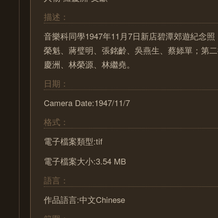
描述：
音樂科同學1947年11月7日新店碧潭郊遊紀念
榮魁、蔣璧明、張銘齡、吳燕生、蔡婖單；第二
慶洲、林榮源、林繼堯。
日期：
Camera Date:1947/11/7
格式：
電子檔案類型:tif
電子檔案大小:3.54 MB
語言：
作品語言:中文Chinese