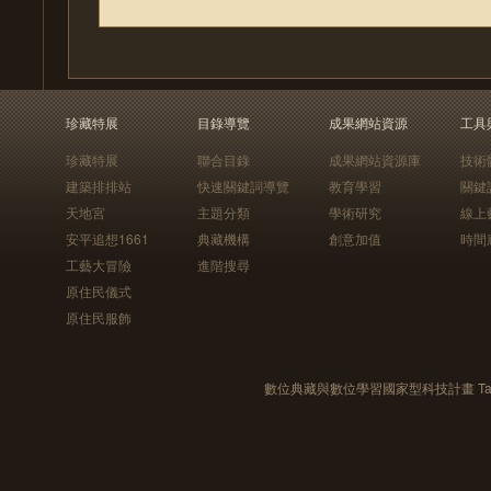
珍藏特展
目錄導覽
成果網站資源
工具
珍藏特展
聯合目錄
成果網站資源庫
技術
建築排排站
快速關鍵詞導覽
教育學習
關鍵
天地宮
主題分類
學術研究
線上
安平追想1661
典藏機構
創意加值
時間
工藝大冒險
進階搜尋
原住民儀式
原住民服飾
數位典藏與數位學習國家型科技計畫 Taiwan e-Le