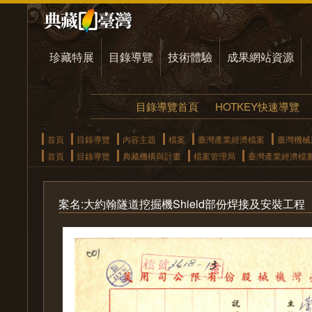
珍藏特展
目錄導覽
技術體驗
成果網站資源
目錄導覽首頁
HOTKEY快速導覽
首頁
目錄導覽
內容主題
檔案
臺灣產業經濟檔案
臺灣機械
首頁
目錄導覽
典藏機構與計畫
檔案管理局
臺灣產業經濟檔
案名:大約翰隧道挖掘機Shield部份焊接及安裝工程