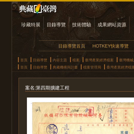
珍藏特展
目錄導覽
技術體驗
成果網站資源
目錄導覽首頁
HOTKEY快速導覽
首頁
目錄導覽
內容主題
檔案
臺灣產業經濟檔案
臺灣機械
首頁
目錄導覽
典藏機構與計畫
檔案管理局
臺灣產業經濟檔
案名:第四期擴建工程