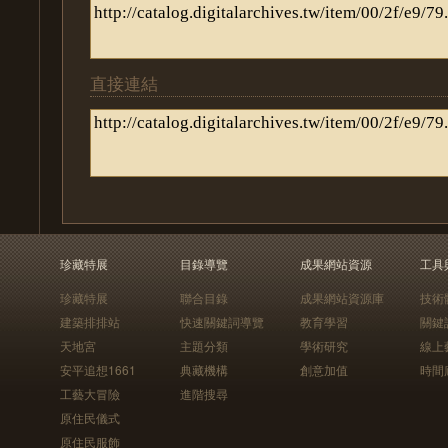
直接連結
珍藏特展
目錄導覽
成果網站資源
工具
珍藏特展
聯合目錄
成果網站資源庫
技術
建築排排站
快速關鍵詞導覽
教育學習
關鍵
天地宮
主題分類
學術研究
線上
安平追想1661
典藏機構
創意加值
時間
工藝大冒險
進階搜尋
原住民儀式
原住民服飾