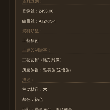
資料識別：
登錄號：2493.00
編目號：AT2493-1
資料類型：
工藝藝術
主題與關鍵字：
工藝藝術（雕刻雕像）
所屬族群：雅美族(達悟族)
描述：
主要材質：木
顏色：褐色
形狀：長形底尖，兩頭翹高