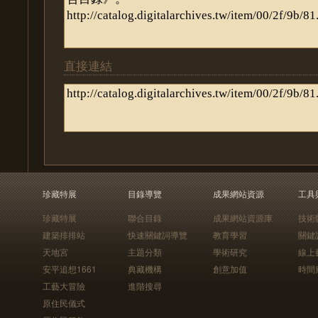
直接連結
珍藏特展
目錄導覽
成果網站資源
工具
珍藏特展
聯合目錄
成果網站資源庫
技術
建築排排站
快速關鍵詞導覽
教育學習
關鍵
天地宮
主題分類
學術研究
線上
安平追想1661
典藏機構
創意加值
時間
工藝大冒險
進階搜尋
原住民儀式