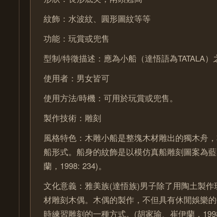
紋飾：水波紋、圓形圖紋等等
功能：玩賞或兜售
型制/特徵描述：應為小船（達悟語為TATALA
使用者：男女皆可
使用方法/時機：可用於玩賞或兜售。
製作技術：雕刻
風格特色：木雕小船是整塊木材雕出的獨木舟，
船形式。船身的紋飾是以模仿真船雕刻圖案為藍
蘭，1998: 234)。
文化意義：雅美族(達悟族)男子除了用陶土製
材雕刻木偶。木偶的製作，不但具有休閒娛樂的
時練習雕刻的一種方式。(胡家瑜、崔伊蘭，1998: 