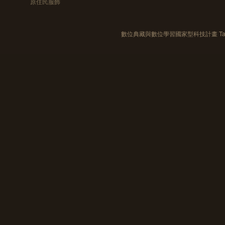
原住民服飾
數位典藏與數位學習國家型科技計畫 Taiwan e-Le