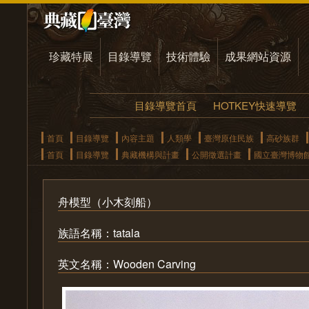
珍藏特展
目錄導覽
技術體驗
成果網站資源
目錄導覽首頁
HOTKEY快速導覽
首頁
目錄導覽
內容主題
人類學
臺灣原住民族
高砂族群
首頁
目錄導覽
典藏機構與計畫
公開徵選計畫
國立臺灣博物
舟模型（小木刻船）
族語名稱：tatala
英文名稱：Wooden Carving