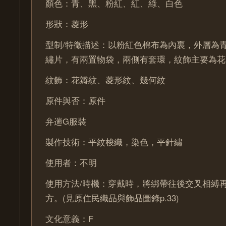
顏色：青、黑、粉紅、紅、綠、白色
形狀：菱形
型制/特徵描述：以粉紅色棉布為內裏，外層為
繡片，有兩置物袋，兩側有套環，紋飾主要為花
紋飾：花瓣紋、菱形紋、幾何紋
原件與否：原件
弁遄G服裝
製作技術：平紋梭織，染色，平針繡
使用者：不明
使用方法/時機：穿戴時，將綁帶往後交叉相縛
方。(見原住民織品與飾品圖錄p.33)
文化意義：F