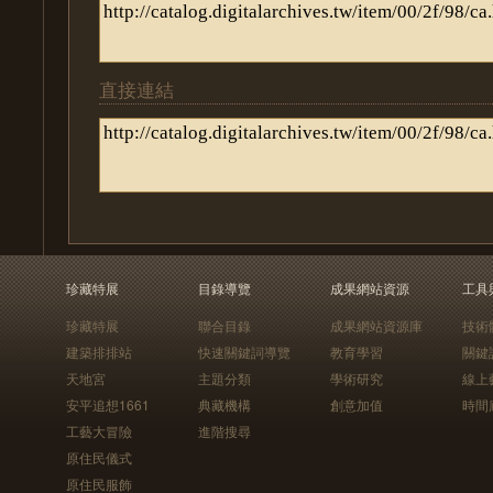
直接連結
珍藏特展
目錄導覽
成果網站資源
工具
珍藏特展
聯合目錄
成果網站資源庫
技術
建築排排站
快速關鍵詞導覽
教育學習
關鍵
天地宮
主題分類
學術研究
線上
安平追想1661
典藏機構
創意加值
時間
工藝大冒險
進階搜尋
原住民儀式
原住民服飾