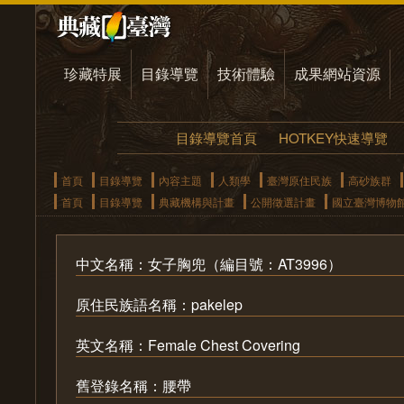
珍藏特展
目錄導覽
技術體驗
成果網站資源
目錄導覽首頁
HOTKEY快速導覽
首頁
目錄導覽
內容主題
人類學
臺灣原住民族
高砂族群
首頁
目錄導覽
典藏機構與計畫
公開徵選計畫
國立臺灣博物
中文名稱：女子胸兜（編目號：AT3996）
原住民族語名稱：pakelep
英文名稱：Female Chest Covering
舊登錄名稱：腰帶