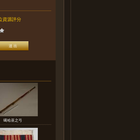
位資源評分
噶哈巫之弓