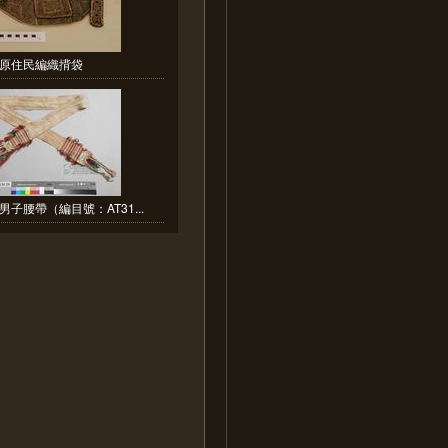
原住民編織揹袋
子腰帶（編目號：AT31...