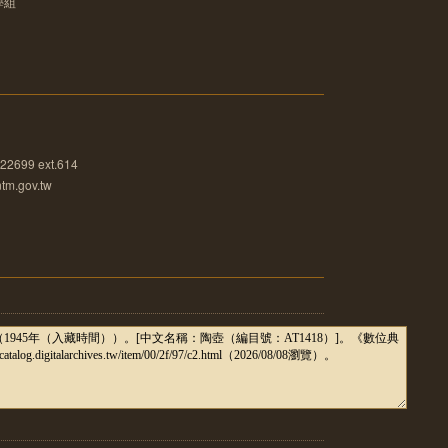
學組
22699 ext.614
tm.gov.tw