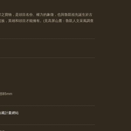
家之寶物，是頭目名份、權力的象徵，也與魯凱祖先誕生於古
貴族，英雄和頭目才能擁有。(見高屏山麓：魯凱人文采風調查
徑85mm
典藏計畫網站