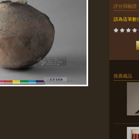
評分與驗證
請為這筆數
推薦藏品