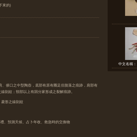
下來的)
中文名稱：男
折肩、侈口之中型陶壺，底部有原有圈足但脫落之痕跡，肩部有
之線刻紋；頸部以上有因分家形成之裂解痕跡。
、菱形之線刻紋
聘禮、預測天候、占卜年收、救急時的交換物