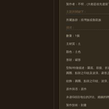
製作者：不明，(大都是祖先遺留
主題與關鍵字：
所屬族群：排灣族或魯凱族
描述：
數量：1個
主材質：土
顏色：土色
形狀：罐形
型制/特徵描述：圜底、鼓腹、
圓圈、點狀之印紋及波浪、菱形
紋飾：圓圈、點狀之印紋、波浪
原件與否：原件
弁遄G頭目地位的評比、婚姻的
製作技術：刻畫