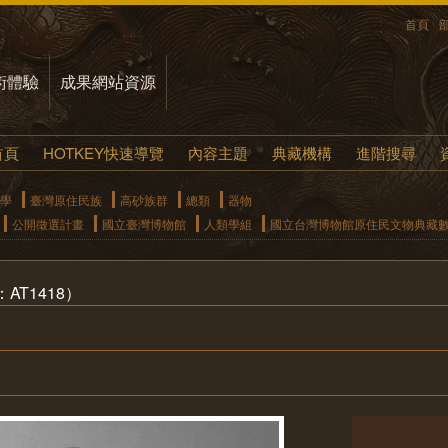
首頁
術體驗
成果網站資源
首頁
HOTKEY快速導覽
內容主題
典藏機構
進階搜尋
學
臺灣原住民族
高砂族群
總類
器物
公開徵選計畫
國立臺灣博物館
人類學組
國立台灣博物館原住民文物典藏
T1418）