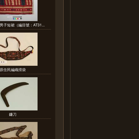
子短裙（編目號：AT31...
原住民編織揹袋
鐮刀