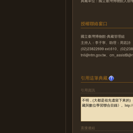
典藏單位：國立臺灣博物館人類
授權聯絡窗口
國立臺灣博物館-典藏管理組
主持人：李子寧、助理：周若詩
(02)23822699 ext.610、(02)238
tnli@ntm.gov.tw、cm_assistB@n
引用這筆典藏
引用資訊
直接連結