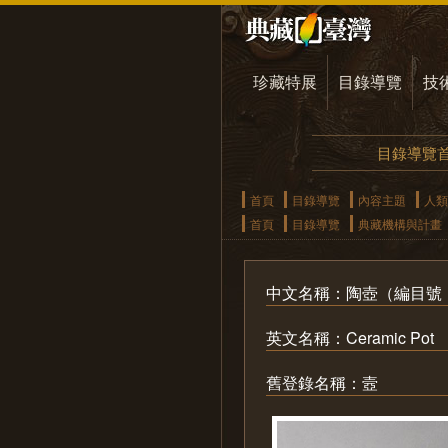
珍藏特展
目錄導覽
技
目錄導覽
首頁
目錄導覽
內容主題
人類
首頁
目錄導覽
典藏機構與計畫
中文名稱：陶壺（編目號：A
英文名稱：Ceramic Pot
舊登錄名稱：壼