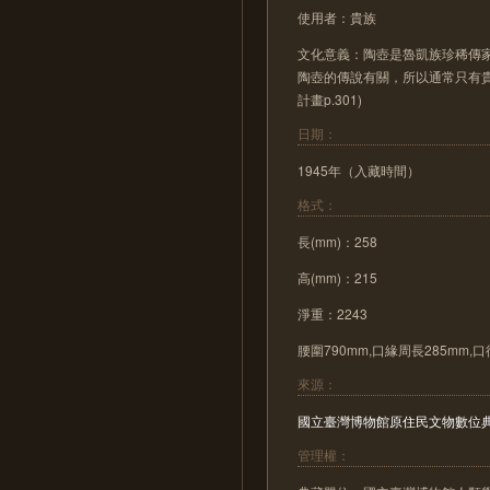
使用者：貴族
文化意義：陶壺是魯凱族珍稀傳
陶壺的傳說有關，所以通常只有
計畫p.301)
日期：
1945年（入藏時間）
格式：
長(mm)：258
高(mm)：215
淨重：2243
腰圍790mm,口緣周長285mm,口
來源：
國立臺灣博物館原住民文物數位
管理權：