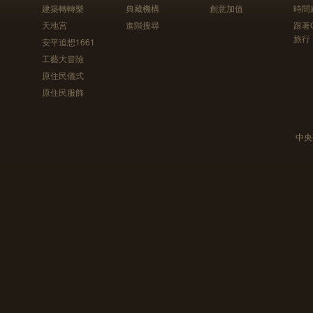
建築轉轉樂
典藏機構
創意加值
時間
天地宮
進階搜尋
跟著
旅行
安平追想1661
工藝大冒險
原住民儀式
原住民服飾
中央