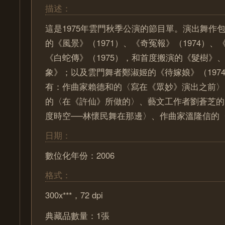
描述：
這是1975年雲門秋季公演的節目單。演出舞作
的《風景》（1971）、《奇冤報》（1974）、《
《白蛇傳》（1975），和首度搬演的《髮樹》
象》；以及雲門舞者鄭淑姬的《待嫁娘》（197
有：作曲家賴德和的〈寫在《眾妙》演出之前〉
的〈在《許仙》所做的〉、藝文工作者劉蒼芝的
度時空──林懷民舞在那邊〉、作曲家溫隆信的
日期：
數位化年份：2006
格式：
300x***，72 dpi
典藏品數量：1張