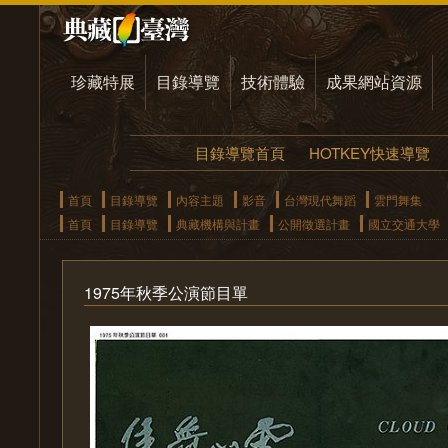
珍藏特展
目錄導覽
技術體驗
成果網站資源
目錄導覽首頁
HOTKEY快速導覽
首頁
目錄導覽
內容主題
影音
台灣現代舞蹈
雲門舞集
首頁
目錄導覽
典藏機構與計畫
公開徵選計畫
國立交通大學
1975年秋季公演節目單