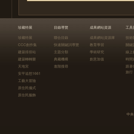
珍藏特展
目錄導覽
成果網站資源
工具
珍藏特展
聯合目錄
成果網站資源庫
技術
CCC創作集
快速關鍵詞導覽
教育學習
關鍵
建築排排站
主題分類
學術研究
線上
建築轉轉樂
典藏機構
創意加值
時間
天地宮
進階搜尋
跟著
旅行
安平追想1661
工藝大冒險
原住民儀式
原住民服飾
中央