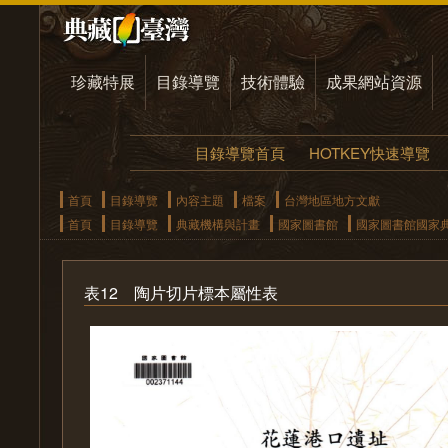
珍藏特展
目錄導覽
技術體驗
成果網站資源
目錄導覽首頁
HOTKEY快速導覽
首頁
目錄導覽
內容主題
檔案
台灣地區地方文獻
首頁
目錄導覽
典藏機構與計畫
國家圖書館
國家圖書館國家
表12 陶片切片標本屬性表