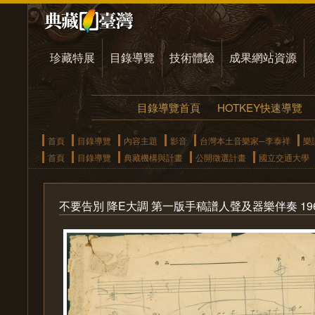
珍藏特展
目錄導覽
技術體驗
成果網站資源
目錄導覽首頁
HOTKEY快速導覽
首頁
目錄導覽
內容主題
影音
台灣本土音樂家─李泰祥
樂
首頁
目錄導覽
典藏機構與計畫
公開徵選計畫
國立交通大學
不要告別 降E大調 第一版手稿譜人聲及器樂伴奏 1969