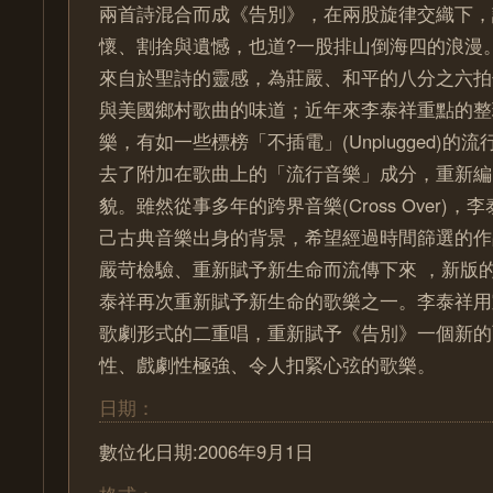
兩首詩混合而成《告別》，在兩股旋律交織下，
懷、割捨與遺憾，也道?一股排山倒海四的浪漫
來自於聖詩的靈感，為莊嚴、和平的八分之六拍
與美國鄉村歌曲的味道；近年來李泰祥重點的整
樂，有如一些標榜「不插電」(Unplugged)的
去了附加在歌曲上的「流行音樂」成分，重新編
貌。雖然從事多年的跨界音樂(Cross Over)
己古典音樂出身的背景，希望經過時間篩選的作
嚴苛檢驗、重新賦予新生命而流傳下來 ，新版
泰祥再次重新賦予新生命的歌樂之一。李泰祥用
歌劇形式的二重唱，重新賦予《告別》一個新的
性、戲劇性極強、令人扣緊心弦的歌樂。
日期：
數位化日期:2006年9月1日