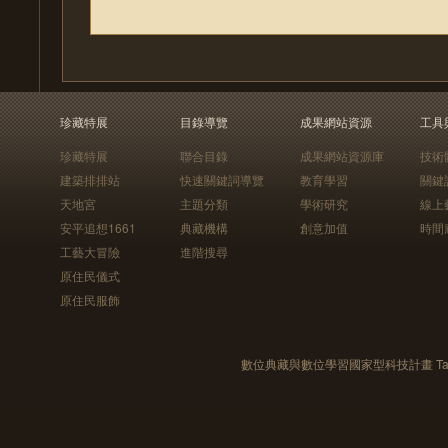
珍藏特展
目錄導覽
成果網站資源
工具
珍藏特展
聯合目錄
成果網站資源庫
技術
建築排排站
快速關鍵詞導覽
教育學習
關鍵
天地宮
主題分類
學術研究
線上
安平追想1661
典藏機構
創意加值
時間
工藝大冒險
進階搜尋
原住民儀式
原住民服飾
數位典藏與數位學習國家型科技計畫 Taiwan e-Le