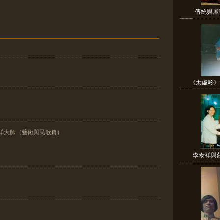
「傳統與展望
《太虛吟》
祥大師（藝術與民歌篇）
李泰祥與莊普