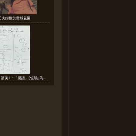
氏夫婦攝於費城花園
譜例1：「樂譜」的讀法為...