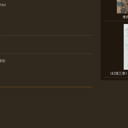
dpi
李
書館
《幻境三章》