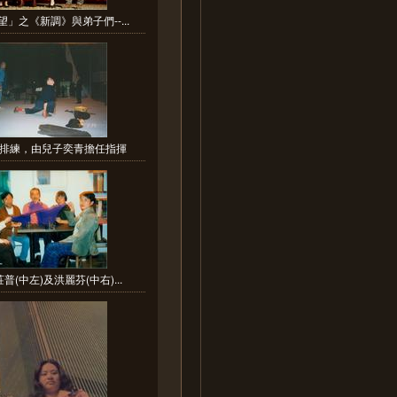
」之《新調》與弟子們--...
排練，由兒子奕青擔任指揮
(中左)及洪麗芬(中右)...