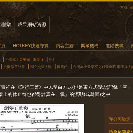
首頁
術體驗
成果網站資源
首頁
HOTKEY快速導覽
內容主題
典藏機構
進階搜尋
台灣本土音樂家─李泰祥
照片
公開徵選計畫
國立交通大學
圖書館
台灣本土音樂家之影音典藏-李泰祥大
李泰祥在《運行三篇》中以留白方式(也是東方式觀念)記錄「空
譜上的休止符也都得計算在「氣」的流動(或凝固)之中
評分與驗證
請為這筆數