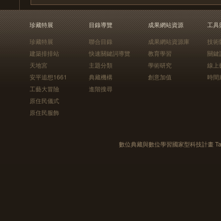
珍藏特展
目錄導覽
成果網站資源
工具
珍藏特展
聯合目錄
成果網站資源庫
技術
建築排排站
快速關鍵詞導覽
教育學習
關鍵
天地宮
主題分類
學術研究
線上
安平追想1661
典藏機構
創意加值
時間
工藝大冒險
進階搜尋
原住民儀式
原住民服飾
數位典藏與數位學習國家型科技計畫 Taiwan e-Le