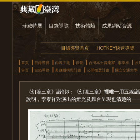
珍藏特展
目錄導覽
技術體驗
成果網站資源
目錄導覽首頁
HOTKEY快速導覽
首頁
目錄導覽
內容主題
影音
台灣本土音樂家─李泰祥
照
首頁
目錄導覽
典藏機構與計畫
公開徵選計畫
國立交通大學
《幻境三章》譜例3：《幻境三章》裡唯一用五線
說明，李泰祥對演出的燈光及舞台呈現也清楚的一