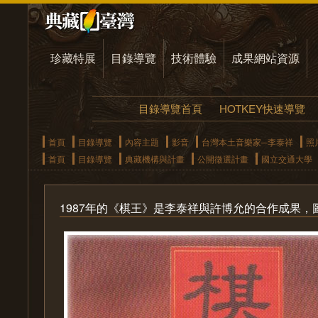
珍藏特展
目錄導覽
技術體驗
成果網站資源
目錄導覽首頁
HOTKEY快速導覽
首頁
目錄導覽
內容主題
影音
台灣本土音樂家─李泰祥
照
首頁
目錄導覽
典藏機構與計畫
公開徵選計畫
國立交通大學
1987年的《棋王》是李泰祥與許博允的合作成果