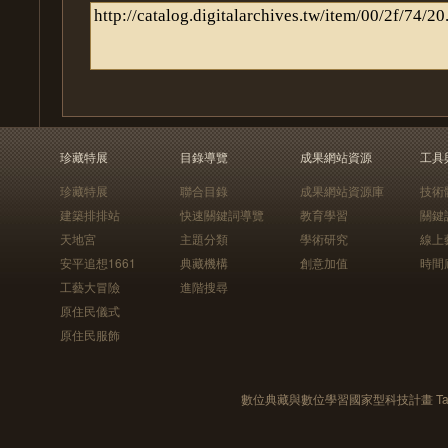
珍藏特展
目錄導覽
成果網站資源
工具
珍藏特展
聯合目錄
成果網站資源庫
技術
建築排排站
快速關鍵詞導覽
教育學習
關鍵
天地宮
主題分類
學術研究
線上
安平追想1661
典藏機構
創意加值
時間
工藝大冒險
進階搜尋
原住民儀式
原住民服飾
數位典藏與數位學習國家型科技計畫 Taiwan e-Le