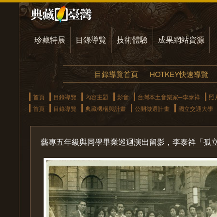
珍藏特展
目錄導覽
技術體驗
成果網站資源
目錄導覽首頁
HOTKEY快速導覽
首頁
目錄導覽
內容主題
影音
台灣本土音樂家─李泰祥
照
首頁
目錄導覽
典藏機構與計畫
公開徵選計畫
國立交通大學
藝專五年級與同學畢業巡迴演出留影，李泰祥「孤