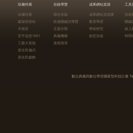
珍藏特展
目錄導覽
成果網站資源
工具
珍藏特展
聯合目錄
成果網站資源庫
技術
建築排排站
快速關鍵詞導覽
教育學習
關鍵
天地宮
主題分類
學術研究
線上
安平追想1661
典藏機構
創意加值
時間
工藝大冒險
進階搜尋
原住民儀式
原住民服飾
數位典藏與數位學習國家型科技計畫 Taiwan e-Le