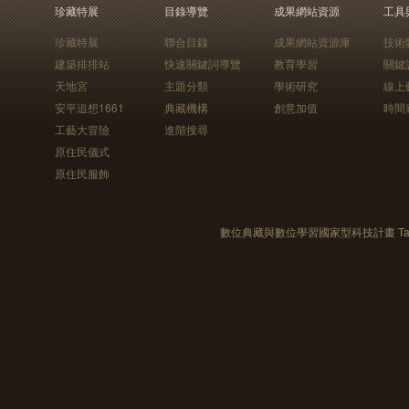
珍藏特展
目錄導覽
成果網站資源
工具
珍藏特展
聯合目錄
成果網站資源庫
技術
建築排排站
快速關鍵詞導覽
教育學習
關鍵
天地宮
主題分類
學術研究
線上
安平追想1661
典藏機構
創意加值
時間
工藝大冒險
進階搜尋
原住民儀式
原住民服飾
數位典藏與數位學習國家型科技計畫 Taiwan e-Le