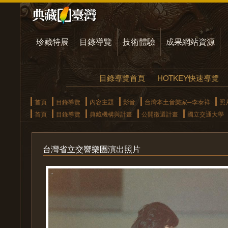
珍藏特展
目錄導覽
技術體驗
成果網站資源
目錄導覽首頁
HOTKEY快速導覽
首頁
目錄導覽
內容主題
影音
台灣本土音樂家─李泰祥
照
首頁
目錄導覽
典藏機構與計畫
公開徵選計畫
國立交通大學
台灣省立交響樂團演出照片