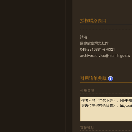
授權聯絡窗口
請洽：
國史館臺灣文獻館
049-2316881分機321
archivesservice@mail.th.gov.tw
引用這筆典藏
引用資訊
直接連結