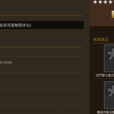
啟新視窗離開本站)
推薦藏品
001002M
北門郡七股庄
臺南州東石郡