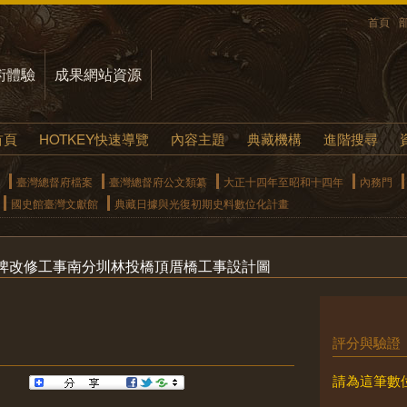
首頁
術體驗
成果網站資源
首頁
HOTKEY快速導覽
內容主題
典藏機構
進階搜尋
臺灣總督府檔案
臺灣總督府公文類纂
大正十四年至昭和十四年
內務門
國史館臺灣文獻館
典藏日據與光復初期史料數位化計畫
埤改修工事南分圳林投橋頂厝橋工事設計圖
評分與驗證
請為這筆數