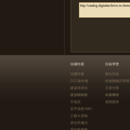
珍藏特展
目錄導覽
珍藏特展
聯合目錄
CCC創作集
快速關鍵詞導覽
建築排排站
主題分類
建築轉轉樂
典藏機構
天地宮
進階搜尋
安平追想1661
工藝大冒險
原住民儀式
原住民服飾