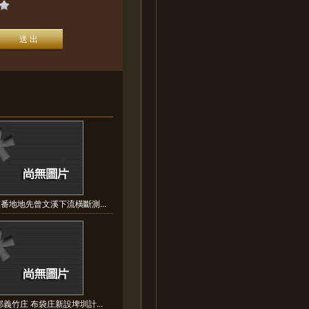
番地地先曾文溪下流橫斷測...
義竹庄 布袋庄新設埤圳計...