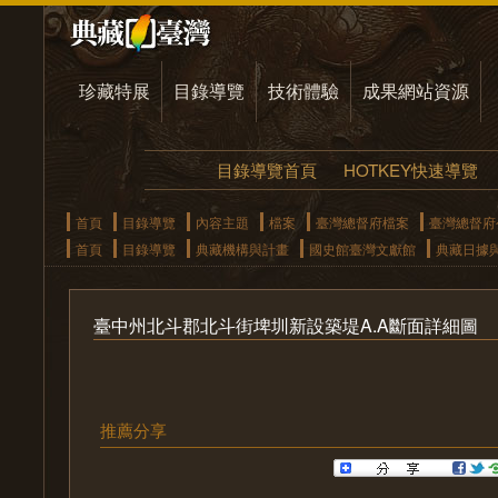
珍藏特展
目錄導覽
技術體驗
成果網站資源
目錄導覽首頁
HOTKEY快速導覽
首頁
目錄導覽
內容主題
檔案
臺灣總督府檔案
臺灣總督府
首頁
目錄導覽
典藏機構與計畫
國史館臺灣文獻館
典藏日據
臺中州北斗郡北斗街埤圳新設築堤A.A斷面詳細圖
推薦分享