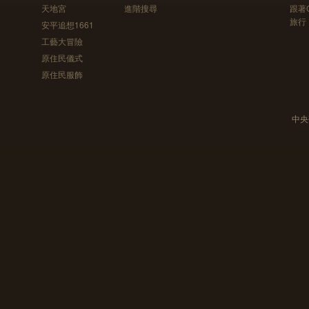
天地宮
進階搜尋
跟著
旅行
安平追想1661
工藝大冒險
原住民儀式
原住民服飾
中央