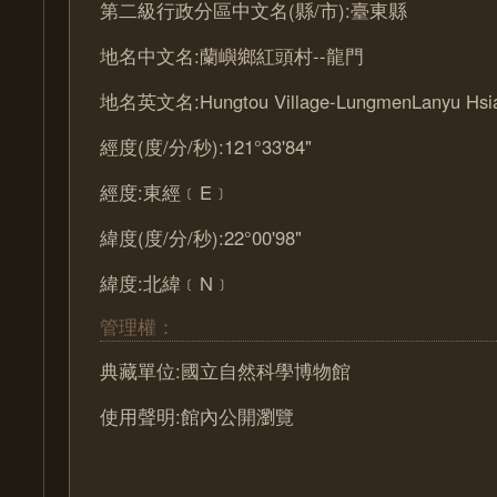
第二級行政分區中文名(縣/市):臺東縣
地名中文名:蘭嶼鄉紅頭村--龍門
地名英文名:Hungtou Village-LungmenLanyu Hsi
經度(度/分/秒):121°33'84"
經度:東經﹝E﹞
緯度(度/分/秒):22°00'98"
緯度:北緯﹝N﹞
管理權：
典藏單位:國立自然科學博物館
使用聲明:館內公開瀏覽