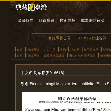
珍藏特展
目錄導覽
技術體驗
成果網站資源
目錄導覽首頁
HOTKEY快速導覽
首頁
目錄導覽
內容主題
生物
植物界
種子植物門
雙子
首頁
目錄導覽
典藏機構與計畫
國立自然科學博物館
植物學
中文名:對葉榕(S016618)
學名:Ficus cumingii Miq. var. terminalifolia (Elm.) 