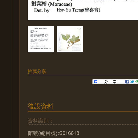
推薦分享
後設資料
資料識別：
館號(編目號):S016618