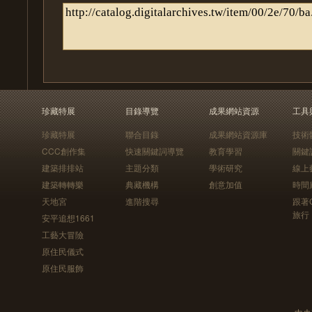
珍藏特展
目錄導覽
成果網站資源
工具
珍藏特展
聯合目錄
成果網站資源庫
技術
CCC創作集
快速關鍵詞導覽
教育學習
關鍵
建築排排站
主題分類
學術研究
線上
建築轉轉樂
典藏機構
創意加值
時間
天地宮
進階搜尋
跟著
旅行
安平追想1661
工藝大冒險
原住民儀式
原住民服飾