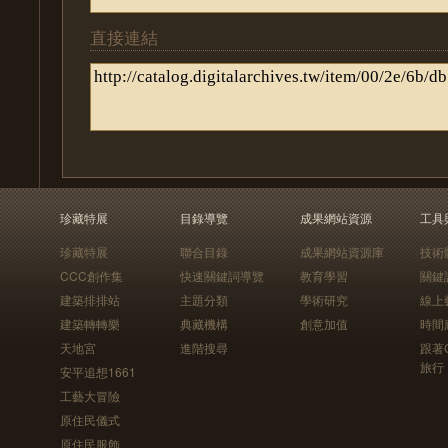
直接連結
珍藏特展
目錄導覽
成果網站資源
工具
珍藏特展
聯合目錄
成果網站資源庫
技術
CCC創作集
快速關鍵詞導覽
教育學習
關鍵
建築排排站
主題分類
學術研究
線上
建築轉轉樂
典藏機構
創意加值
時間
天地宮
進階搜尋
跟著
旅行
安平追想1661
工藝大冒險
原住民儀式
原住民服飾