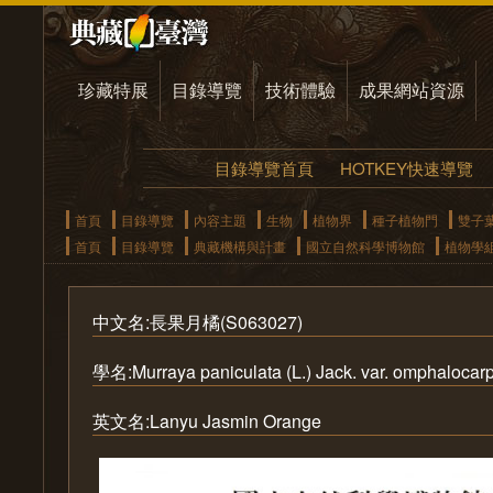
珍藏特展
目錄導覽
技術體驗
成果網站資源
目錄導覽首頁
HOTKEY快速導覽
首頁
目錄導覽
內容主題
生物
植物界
種子植物門
雙子
首頁
目錄導覽
典藏機構與計畫
國立自然科學博物館
植物學
中文名:長果月橘(S063027)
學名:Murraya paniculata (L.) Jack. var. omphaloca
英文名:Lanyu Jasmin Orange