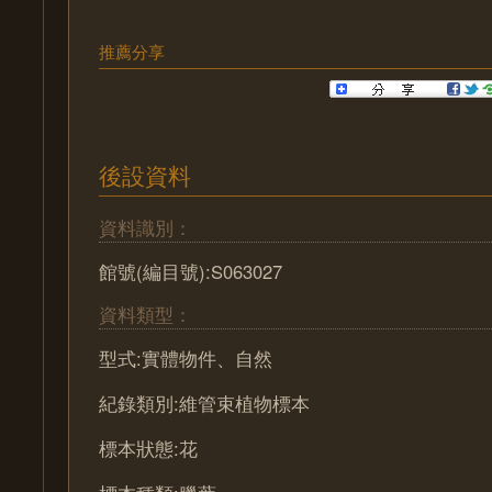
推薦分享
後設資料
資料識別：
館號(編目號):S063027
資料類型：
型式:實體物件、自然
紀錄類別:維管束植物標本
標本狀態:花