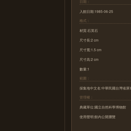
日期：
入館日期:1985-06-25
格式：
材質:石英石
尺寸長:2 cm
尺寸寬:1.5 cm
尺寸高:2 cm
數量:1
範圍：
採集地中文名:中華民國台灣省屏東, Pi
管理權：
典藏單位:國立自然科學博物館
使用聲明:館內公開瀏覽