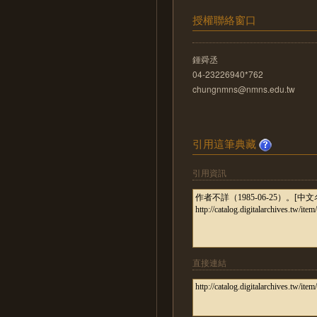
授權聯絡窗口
鍾舜丞
04-23226940*762
chungnmns@nmns.edu.tw
引用這筆典藏
引用資訊
直接連結