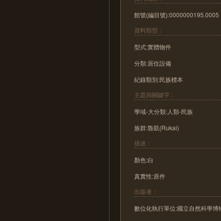
館號(編目號):0000000195.0005
資料類型：
型式:實體物件
分類:居住設備
紀錄類別:民族標本
主題與關鍵字：
學域-大分類:人類-民族
族群:魯凱(Rukai)
描述：
顏色:白
真實性:原件
出版者：
數位化執行單位:國立自然科學博