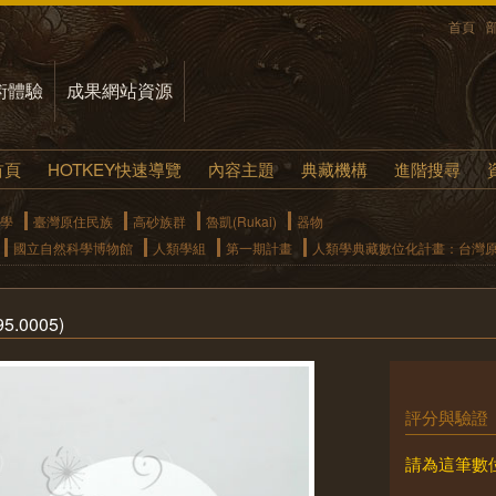
首頁
術體驗
成果網站資源
首頁
HOTKEY快速導覽
內容主題
典藏機構
進階搜尋
學
臺灣原住民族
高砂族群
魯凱(Rukai)
器物
國立自然科學博物館
人類學組
第一期計畫
人類學典藏數位化計畫：台灣
.0005)
評分與驗證
請為這筆數