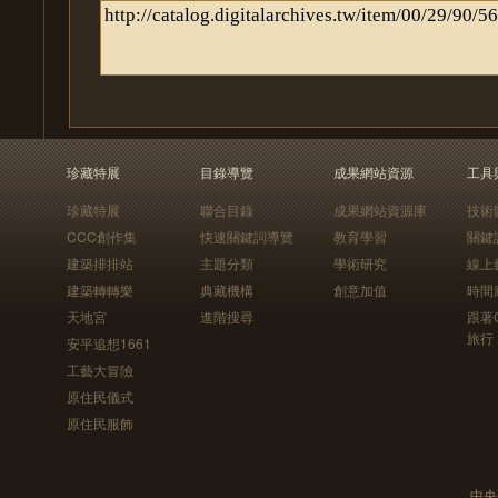
珍藏特展
目錄導覽
成果網站資源
工具
珍藏特展
聯合目錄
成果網站資源庫
技術
CCC創作集
快速關鍵詞導覽
教育學習
關鍵
建築排排站
主題分類
學術研究
線上
建築轉轉樂
典藏機構
創意加值
時間
天地宮
進階搜尋
跟著
旅行
安平追想1661
工藝大冒險
原住民儀式
原住民服飾
中央