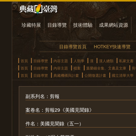
珍藏特展
目錄導覽
技術體驗
成果網站資源
目錄導覽首頁
HOTKEY快速導覽
首頁
目錄導覽
內容主題
人類學
漢
漢人總類
私家文書
首頁
目錄導覽
內容主題
檔案
葉榮鐘全集、文書及文庫
剪
首頁
目錄導覽
典藏機構與計畫
公開徵選計畫
國立清華大學
副系列名：剪報
案卷名：剪報29《美國見聞錄》
件名：美國見聞錄（五一）