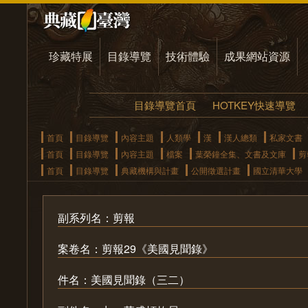
珍藏特展
目錄導覽
技術體驗
成果網站資源
目錄導覽首頁
HOTKEY快速導覽
首頁
目錄導覽
內容主題
人類學
漢
漢人總類
私家文書
首頁
目錄導覽
內容主題
檔案
葉榮鐘全集、文書及文庫
剪
首頁
目錄導覽
典藏機構與計畫
公開徵選計畫
國立清華大學
副系列名：剪報
案卷名：剪報29《美國見聞錄》
件名：美國見聞錄（三二）