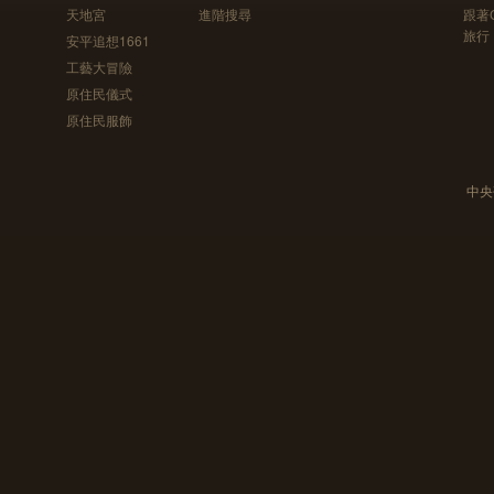
天地宮
進階搜尋
跟著
旅行
安平追想1661
工藝大冒險
原住民儀式
原住民服飾
中央