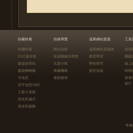
珍藏特展
目錄導覽
成果網站資源
工具
珍藏特展
聯合目錄
成果網站資源庫
技術
CCC創作集
快速關鍵詞導覽
教育學習
關鍵
建築排排站
主題分類
學術研究
線上
建築轉轉樂
典藏機構
創意加值
時間
天地宮
進階搜尋
跟著
旅行
安平追想1661
工藝大冒險
原住民儀式
原住民服飾
中央