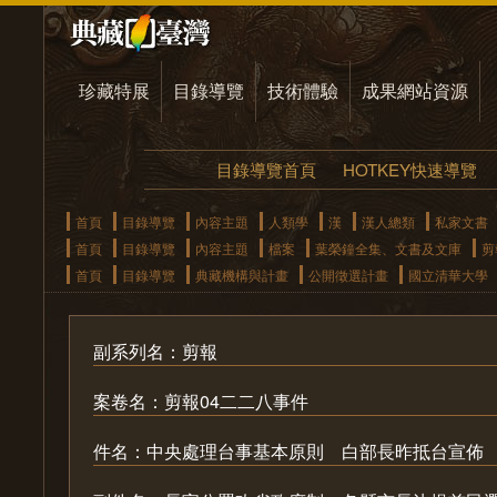
珍藏特展
目錄導覽
技術體驗
成果網站資源
目錄導覽首頁
HOTKEY快速導覽
首頁
目錄導覽
內容主題
人類學
漢
漢人總類
私家文書
首頁
目錄導覽
內容主題
檔案
葉榮鐘全集、文書及文庫
剪
首頁
目錄導覽
典藏機構與計畫
公開徵選計畫
國立清華大學
副系列名：剪報
案卷名：剪報04二二八事件
件名：中央處理台事基本原則 白部長昨抵台宣佈