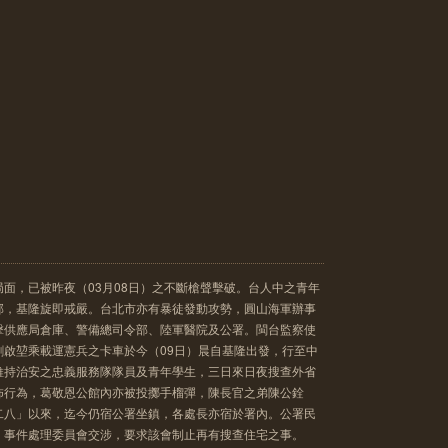
面，已被昨夜（03月08日）之不斷槍聲擊破。台人中之青年
部，基隆旋即戒嚴。台北市亦有暴徒發動攻勢，圓山海軍辦事
擊供應局倉庫、警備總司令部、陸軍醫院及公署。閩台監察使
劉啟堃乘載運憲兵之卡車於今（09日）晨自基隆出發，行至中
維持治安之忠義服務隊隊員及青年學生，三日來日夜搜查外省
怖行為，葛敬恩公館內亦被投擲手榴彈，陳長官之弟陳公銓
二八」以來，迄今仍宿公署坐鎮，各處長亦宿於署內。公署民
」事件處理委員會交涉，要求該會制止再有搜查住宅之事。