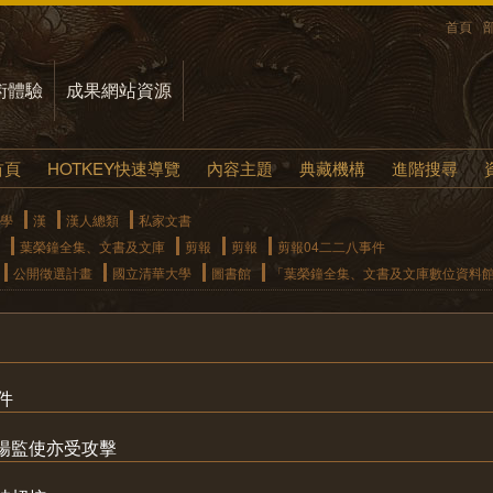
首頁
術體驗
成果網站資源
首頁
HOTKEY快速導覽
內容主題
典藏機構
進階搜尋
學
漢
漢人總類
私家文書
葉榮鐘全集、文書及文庫
剪報
剪報
剪報04二二八事件
公開徵選計畫
國立清華大學
圖書館
「葉榮鐘全集、文書及文庫數位資料
件
楊監使亦受攻擊