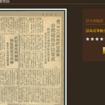
被刼掠
評分與驗證
請為這筆數