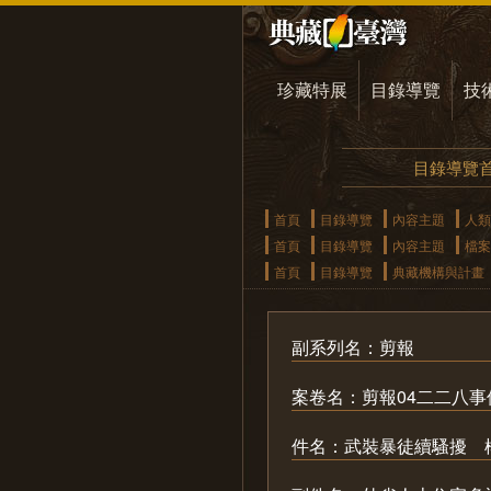
珍藏特展
目錄導覽
技
目錄導覽
首頁
目錄導覽
內容主題
人類
首頁
目錄導覽
內容主題
檔案
首頁
目錄導覽
典藏機構與計畫
副系列名：剪報
案卷名：剪報04二二八事
件名：武裝暴徒續騷擾 