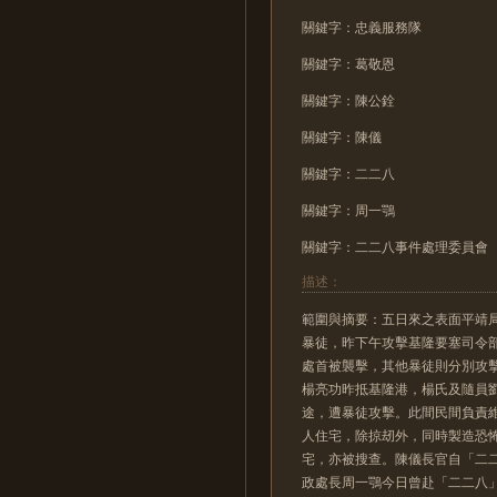
關鍵字：忠義服務隊
關鍵字：葛敬恩
關鍵字：陳公銓
關鍵字：陳儀
關鍵字：二二八
關鍵字：周一鶚
關鍵字：二二八事件處理委員會
描述：
範圍與摘要：五日來之表面平靖局
暴徒，昨下午攻擊基隆要塞司令
處首被襲擊，其他暴徒則分別攻
楊亮功昨抵基隆港，楊氏及隨員
途，遭暴徒攻擊。此間民間負責
人住宅，除掠刼外，同時製造恐
宅，亦被搜查。陳儀長官自「二
政處長周一鶚今日曾赴「二二八