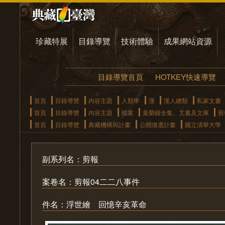
珍藏特展
目錄導覽
技術體驗
成果網站資源
目錄導覽首頁
HOTKEY快速導覽
首頁
目錄導覽
內容主題
人類學
漢
漢人總類
私家文書
首頁
目錄導覽
內容主題
檔案
葉榮鐘全集、文書及文庫
剪
首頁
目錄導覽
典藏機構與計畫
公開徵選計畫
國立清華大學
副系列名：剪報
案卷名：剪報04二二八事件
件名：浮世繪 回憶辛亥革命