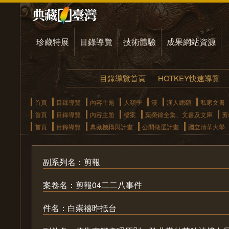
珍藏特展
目錄導覽
技術體驗
成果網站資源
目錄導覽首頁
HOTKEY快速導覽
首頁
目錄導覽
內容主題
人類學
漢
漢人總類
私家文書
首頁
目錄導覽
內容主題
檔案
葉榮鐘全集、文書及文庫
剪
首頁
目錄導覽
典藏機構與計畫
公開徵選計畫
國立清華大學
副系列名：剪報
案卷名：剪報04二二八事件
件名：白崇禧昨抵台