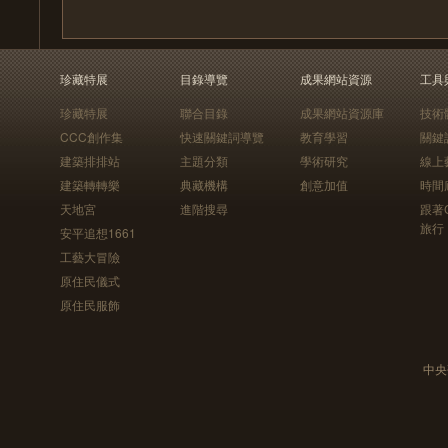
珍藏特展
目錄導覽
成果網站資源
工具
珍藏特展
聯合目錄
成果網站資源庫
技術
CCC創作集
快速關鍵詞導覽
教育學習
關鍵
建築排排站
主題分類
學術研究
線上
建築轉轉樂
典藏機構
創意加值
時間
天地宮
進階搜尋
跟著
旅行
安平追想1661
工藝大冒險
原住民儀式
原住民服飾
中央