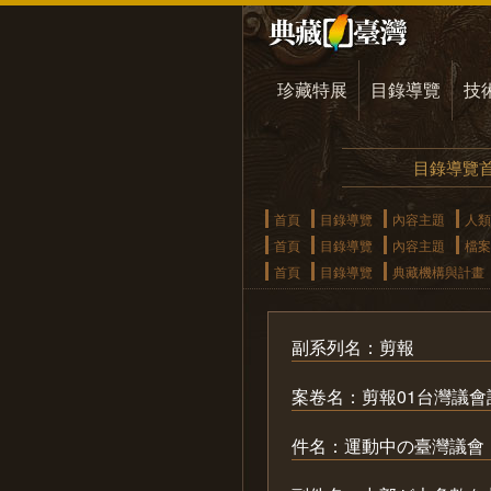
珍藏特展
目錄導覽
技
目錄導覽
首頁
目錄導覽
內容主題
人類
首頁
目錄導覽
內容主題
檔案
首頁
目錄導覽
典藏機構與計畫
副系列名：剪報
案卷名：剪報01台灣議
件名：運動中の臺灣議會