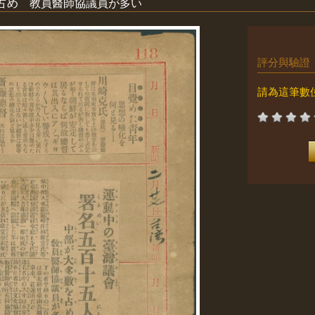
占め 教員醫師協議員が多い
評分與驗證
請為這筆數