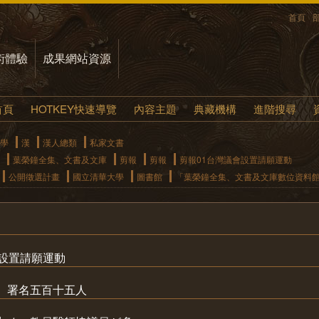
首頁
術體驗
成果網站資源
首頁
HOTKEY快速導覽
內容主題
典藏機構
進階搜尋
學
漢
漢人總類
私家文書
葉榮鐘全集、文書及文庫
剪報
剪報
剪報01台灣議會設置請願運動
公開徵選計畫
國立清華大學
圖書館
「葉榮鐘全集、文書及文庫數位資料
會設置請願運動
 署名五百十五人