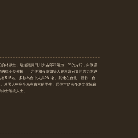
庄的林獻堂，透過議員田川大吉郎和清瀨一郎的介紹，向眾議
督的律令發佈權」，之後和蔡惠如等人在東京召集同志力求運
有515名。多數為台中人共281名。其他在台北、新竹、台
名。連署人中多半為在東京的學生，居住本島者多為文化協會
等紳士階級人士。