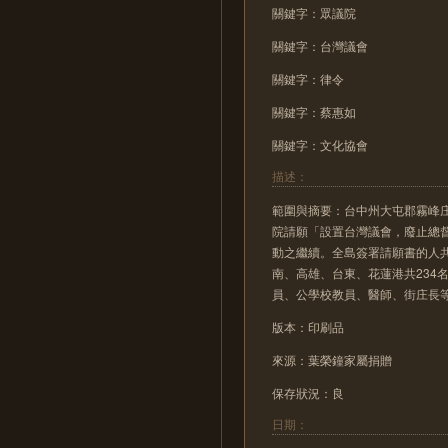
關鍵字：眾議院
關鍵字：台灣議會
關鍵字：律令
關鍵字：蔡惠如
關鍵字：文化協會
描述：
範圍與摘要：台中州大屯郡霧峰
院請願「設置台灣議會，廢止總
動之繼續。全島簽署請願書的人共
南、高雄、台東、花蓮港共234
員、公學校教員、醫師、街庄長
版本：印刷品
來源：葉榮鐘家屬捐贈
保存狀況：良
日期：