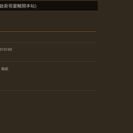
啟新視窗離開本站)
010160
：報紙