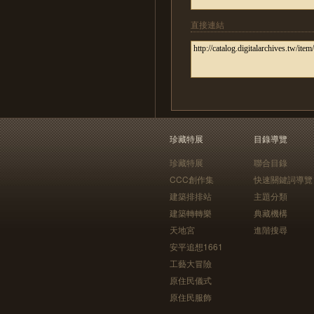
直接連結
珍藏特展
目錄導覽
珍藏特展
聯合目錄
CCC創作集
快速關鍵詞導覽
建築排排站
主題分類
建築轉轉樂
典藏機構
天地宮
進階搜尋
安平追想1661
工藝大冒險
原住民儀式
原住民服飾