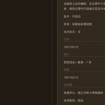
為總督之諮詢機關，並且重申不
會，總督也重申評議會設置及內
版本：印刷品
來源：葉榮鐘家屬捐贈
保存狀況：良
日期：
1921/02/10
格式：
實體描述—數量：1 筆
範圍：
1921/02/10
管理權：
典藏單位：國立清華大學圖書館
使用限制：開放