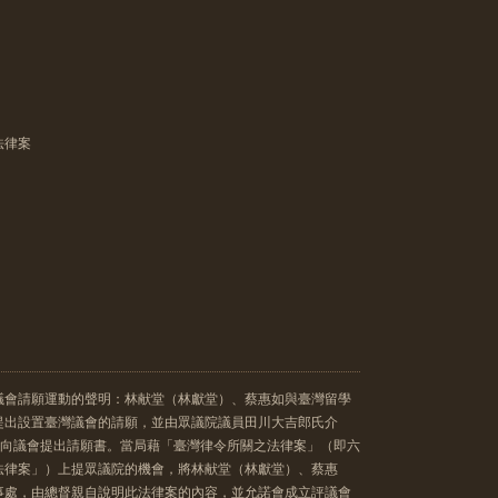
法律案
議會請願運動的聲明：林献堂（林獻堂）、蔡惠如與臺灣留學
提出設置臺灣議會的請願，並由眾議院議員田川大吉郎氏介
1年）向議會提出請願書。當局藉「臺灣律令所關之法律案」（即六
法律案」）上提眾議院的機會，將林献堂（林獻堂）、蔡惠
事處，由總督親自說明此法律案的內容，並允諾會成立評議會