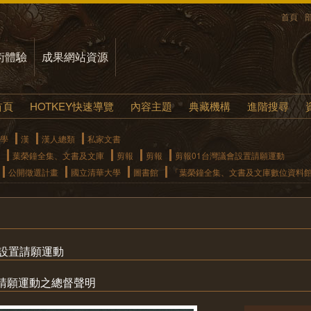
首頁
術體驗
成果網站資源
首頁
HOTKEY快速導覽
內容主題
典藏機構
進階搜尋
學
漢
漢人總類
私家文書
葉榮鐘全集、文書及文庫
剪報
剪報
剪報01台灣議會設置請願運動
公開徵選計畫
國立清華大學
圖書館
「葉榮鐘全集、文書及文庫數位資料
會設置請願運動
請願運動之總督聲明