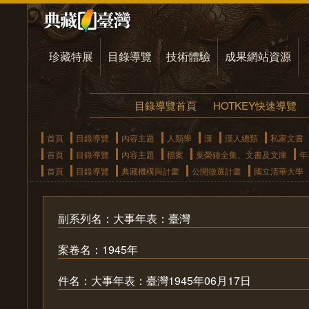
珍藏特展
目錄導覽
技術體驗
成果網站資源
目錄導覽首頁
HOTKEY快速導覽
首頁
目錄導覽
內容主題
人類學
漢
漢人總類
私家文書
首頁
目錄導覽
內容主題
檔案
葉榮鐘全集、文書及文庫
年
首頁
目錄導覽
典藏機構與計畫
公開徵選計畫
國立清華大學
副系列名：大事年表：臺灣
案卷名：1945年
件名：大事年表：臺灣1945年06月17日