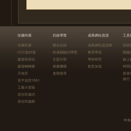
珍藏特展
目錄導覽
成果網站資源
工具
珍藏特展
聯合目錄
成果網站資源庫
技術
CCC創作集
快速關鍵詞導覽
教育學習
關鍵
建築排排站
主題分類
學術研究
線上
建築轉轉樂
典藏機構
創意加值
時間
天地宮
進階搜尋
跟著
旅行
安平追想1661
工藝大冒險
原住民儀式
原住民服飾
中央