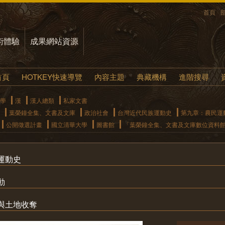
首頁
術體驗
成果網站資源
首頁
HOTKEY快速導覽
內容主題
典藏機構
進階搜尋
學
漢
漢人總類
私家文書
葉榮鐘全集、文書及文庫
政治社會
台灣近代民族運動史
第九章：農民運
公開徵選計畫
國立清華大學
圖書館
「葉榮鐘全集、文書及文庫數位資料
運動史
動
與土地收奪