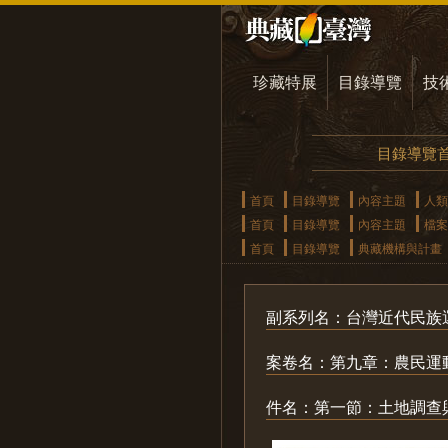
珍藏特展
目錄導覽
技
目錄導覽
首頁
目錄導覽
內容主題
人類
首頁
目錄導覽
內容主題
檔案
首頁
目錄導覽
典藏機構與計畫
副系列名：台灣近代民族
案卷名：第九章：農民運
件名：第一節：土地調查