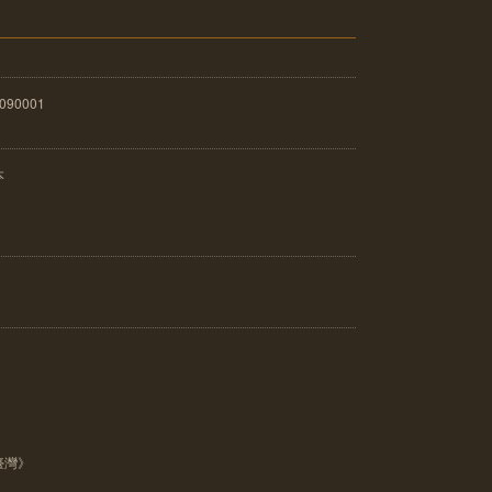
090001
本
臺灣》