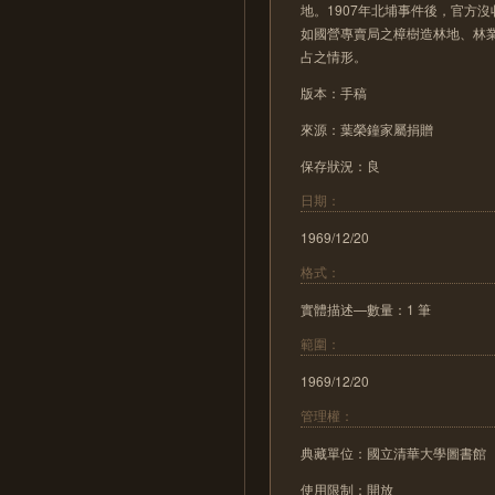
地。1907年北埔事件後，官方
如國營專賣局之樟樹造林地、林
占之情形。
版本：手稿
來源：葉榮鐘家屬捐贈
保存狀況：良
日期：
1969/12/20
格式：
實體描述—數量：1 筆
範圍：
1969/12/20
管理權：
典藏單位：國立清華大學圖書館
使用限制：開放