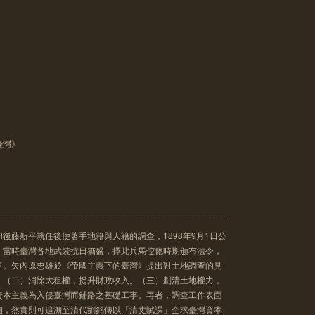
臺灣》
後藤新平就任後便著手地籍與人籍的調查，1898年9月1日公
，當時臺灣各地武裝抗日猶盛，擇此兵馬倥傯時期頒布法令，
要。矢內原忠雄於《帝國主義下的臺灣》提出對土地調查的見
。（二）消除大租權，提升財政收入。（三）劃清土地權力，
資本主義為入侵臺灣而鋪路之基礎工事。再者，調查工作表面
佃，然實則可追溯至清代劉銘傳以「清丈賦課」企求臺灣資本