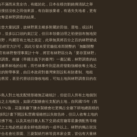
族不滿而未竟全功，有鑑於此，日本在模仿劉銘傳清賦之舉
所搜括沒收之田佃來源，有自願放棄者，有過失失地者，更有
收奪是林野調查的結果。
未曾大量賦課，故林野業主權多附屬於田佃、厝地，或以利
準，並多以口頭約束訂定，但日本領臺治理之初便頒布無地契
原野，均屬官有土地之規定，此舉無異將百分之百的林野變成
墾必經官方許可，因此引發未受官廳批准而開墾的「無斷開墾
動官有林野整理事業計十年，將官有林野區分為「要存置林野」
際調查。根據《帝國主義下的臺灣》一書記載，林野調查的結
括蕃界林地的佔有，而竹林事件則是政府發動強權收奪土地之
查的附帶事業，由日本政府對臺灣東部設私有財產制、地租
的舊習，甚至代替頭目徵收地租，可知土地與林野調查目的在
本島人對土地支配情形雖無正確統計，但從日人所有土地個別
佔之土地概況，如新式製糖會社支配的土地，自民國15年（西
積8.1%強，花蓮港廳下鹽水製糖會社更獨占全廳下耕地總面積的
在移民計畫下開設私營農場雖然以失敗告終，但日人收奪土地的
者拂下地，以及其他日臺人私下交易或官廳零星廉價配售等種
配之土地必然超過全耕地面積的一成半以上。林野的獨占狀況
井合名會社茶園、三菱製紙竹林等資本家企業，皆佔有大量林