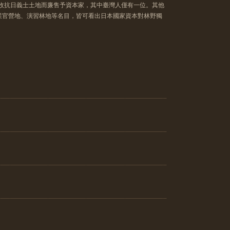
沒收抗日義士土地而廉售予資本家，其中臺灣人僅有一位。其他
業官營地、演習林地等名目，皆可看出日本國家資本對林野獨