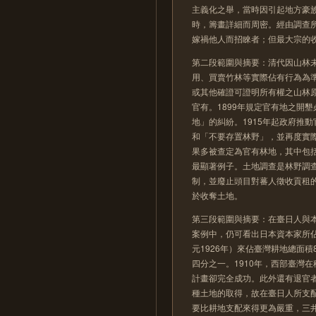
主義化之舉，當時因引起地方豪
時，籌畫詳細而周密。經由調查
嫁禍他人而招睞者；但最大宗的
第二段範圍與摘要：清代因山林
用、買賣竹林等實際佔有行為為
或其他確證可證明所有權之山林
官有。1899年規定官有地之開
地」的糾紛。1915年起政府推
和「不要存置林野」，並再度實
果多被查定為官有林地，其中包
最顯著例子。土地調查是林野調
制，並廢止頭目對蕃人徵收貢租
於收奪土地。
第三段範圍與摘要：在臺日人與
案例中，仍可看出日本資本家所
元1926年）來佔臺灣耕地總面
四分之一。1910年，西部臺灣
計畫卻完全成功。此外還有退官
種土地的取得，故在臺日人所支
要比耕地支配來得更為嚴重，三