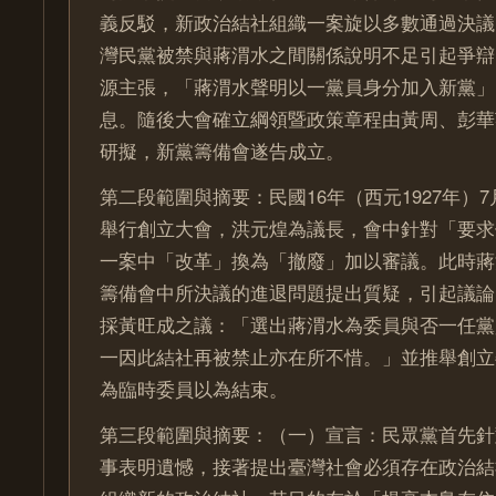
義反駁，新政治結社組織一案旋以多數通過決議
灣民黨被禁與蔣渭水之間關係說明不足引起爭辯
源主張，「蔣渭水聲明以一黨員身分加入新黨」
息。隨後大會確立綱領暨政策章程由黃周、彭華
研擬，新黨籌備會遂告成立。
第二段範圍與摘要：民國16年（西元1927年）7
舉行創立大會，洪元煌為議長，會中針對「要求
一案中「改革」換為「撤廢」加以審議。此時蔣
籌備會中所決議的進退問題提出質疑，引起議論
採黃旺成之議：「選出蔣渭水為委員與否一任黨
一因此結社再被禁止亦在所不惜。」並推舉創立
為臨時委員以為結束。
第三段範圍與摘要：（一）宣言：民眾黨首先針
事表明遺憾，接著提出臺灣社會必須存在政治結