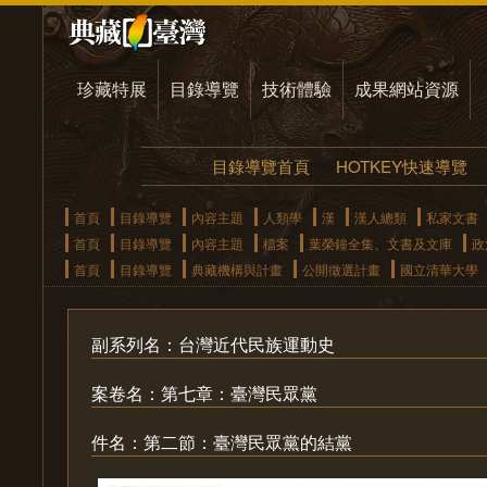
珍藏特展
目錄導覽
技術體驗
成果網站資源
目錄導覽首頁
HOTKEY快速導覽
首頁
目錄導覽
內容主題
人類學
漢
漢人總類
私家文書
首頁
目錄導覽
內容主題
檔案
葉榮鐘全集、文書及文庫
政
首頁
目錄導覽
典藏機構與計畫
公開徵選計畫
國立清華大學
副系列名：台灣近代民族運動史
案卷名：第七章：臺灣民眾黨
件名：第二節：臺灣民眾黨的結黨