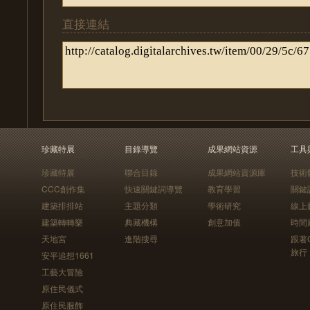
直接連結
珍藏特展
目錄導覽
成果網站資源
工具
珍藏特展
聯合目錄
成果網站資源庫
技術
CCC創作集
快速關鍵詞導覽
教育學習
關鍵
建築排排站
主題分類
學術研究
線上
建築轉轉樂
典藏機構
創意加值
時間
天地宮
進階搜尋
跟著
旅行
安平追想1661
工藝大冒險
原住民儀式
原住民服飾