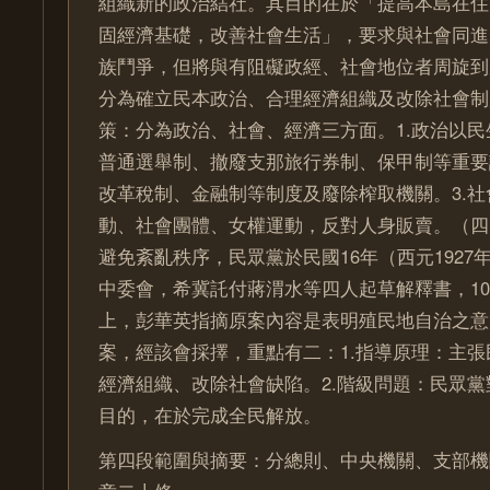
組織新的政治結社。其目的在於「提高本島在住
固經濟基礎，改善社會生活」，要求與社會同進
族鬥爭，但將與有阻礙政經、社會地位者周旋到
分為確立民本政治、合理經濟組織及改除社會制
策：分為政治、社會、經濟三方面。1.政治以
普通選舉制、撤廢支那旅行券制、保甲制等重要
改革稅制、金融制等制度及廢除榨取機關。3.
動、社會團體、女權運動，反對人身販賣。（四
避免紊亂秩序，民眾黨於民國16年（西元1927
中委會，希冀託付蔣渭水等四人起草解釋書，1
上，彭華英指摘原案內容是表明殖民地自治之意
案，經該會採擇，重點有二：1.指導原理：主
經濟組織、改除社會缺陷。2.階級問題：民眾
目的，在於完成全民解放。
第四段範圍與摘要：分總則、中央機關、支部機