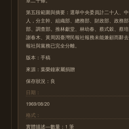
章二十條。
第五段範圍與摘要：選舉中央委員計二十人、中
人，分主幹、組織部、總務部、財政部、政務部
部、調查部。推林獻堂、林幼春、蔡式穀、蔡培
謝春木、黃周因臺灣民報社報務未能兼顧而辭去
報社與黨務已完全分離。
版本：手稿
來源：葉榮鐘家屬捐贈
保存狀況：良
日期：
1969/08/20
格式：
實體描述—數量：1 筆