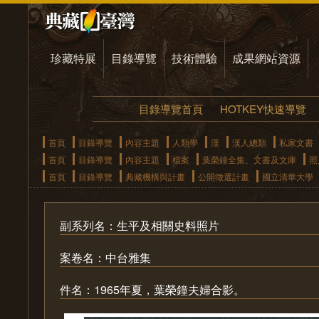
珍藏特展
目錄導覽
技術體驗
成果網站資源
目錄導覽首頁
HOTKEY快速導覽
首頁
目錄導覽
內容主題
人類學
漢
漢人總類
私家文書
首頁
目錄導覽
內容主題
檔案
葉榮鐘全集、文書及文庫
照
首頁
目錄導覽
典藏機構與計畫
公開徵選計畫
國立清華大學
副系列名：生平及相關史料照片
案卷名：中台雅集
件名：1965年夏，葉榮鐘夫婦合影。