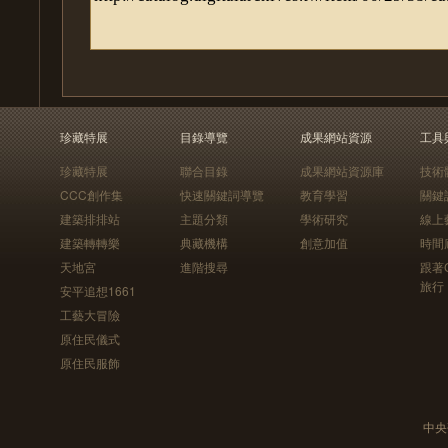
珍藏特展
目錄導覽
成果網站資源
工具
珍藏特展
聯合目錄
成果網站資源庫
技術
CCC創作集
快速關鍵詞導覽
教育學習
關鍵
建築排排站
主題分類
學術研究
線上
建築轉轉樂
典藏機構
創意加值
時間
天地宮
進階搜尋
跟著
旅行
安平追想1661
工藝大冒險
原住民儀式
原住民服飾
中央