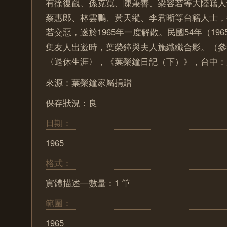
有徐復觀、孫克寬、陳兼善、梁容若等大陸籍人
蔡惠郎、林雲鵬、黃天縱、李君晰等台籍人士，
若交惡，遂於1965年一度解散。民國54年（19
集友人出遊時，葉榮鐘與夫人施纖纖合影。（參
〈退休生涯〉，《葉榮鐘日記（下）》，台中：晨
來源：葉榮鐘家屬捐贈
保存狀況：良
日期：
1965
格式：
實體描述—數量：1 筆
範圍：
1965