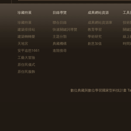
珍藏特展
目錄導覽
成果網站資源
工具
珍藏特展
聯合目錄
成果網站資源庫
技術
建築排排站
快速關鍵詞導覽
教育學習
關鍵
建築轉轉樂
主題分類
學術研究
線上
天地宮
典藏機構
創意加值
時間
安平追想1661
進階搜尋
工藝大冒險
原住民儀式
原住民服飾
數位典藏與數位學習國家型科技計畫 Taiwan e-Le