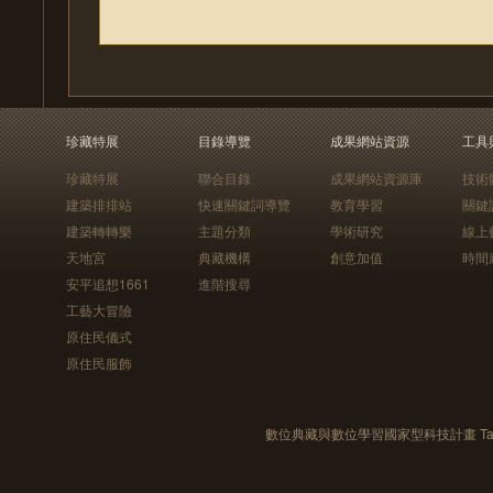
珍藏特展
目錄導覽
成果網站資源
工具
珍藏特展
聯合目錄
成果網站資源庫
技術
建築排排站
快速關鍵詞導覽
教育學習
關鍵
建築轉轉樂
主題分類
學術研究
線上
天地宮
典藏機構
創意加值
時間
安平追想1661
進階搜尋
工藝大冒險
原住民儀式
原住民服飾
數位典藏與數位學習國家型科技計畫 Taiwan e-Le