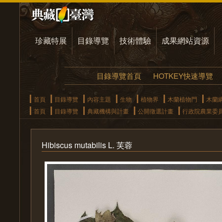
珍藏特展
目錄導覽
技術體驗
成果網站資源
目錄導覽首頁
HOTKEY快速導覽
首頁
目錄導覽
內容主題
生物
植物界
木蘭植物門
木蘭
首頁
目錄導覽
典藏機構與計畫
公開徵選計畫
行政院農業委
Hibiscus mutabilis L. 芙蓉