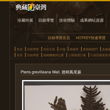
珍藏特展
目錄導覽
技術體驗
成果網站資源
目錄導覽首頁
HOTKEY快速導覽
首頁
目錄導覽
內容主題
生物
植物界
蕨類植物門
真蕨
首頁
目錄導覽
典藏機構與計畫
公開徵選計畫
行政院農業委
Pteris grevilleana Wall. 翅柄鳳尾蕨