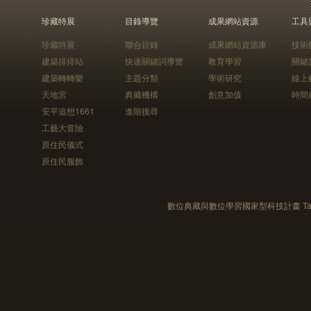
珍藏特展
目錄導覽
成果網站資源
工具
珍藏特展
聯合目錄
成果網站資源庫
技術
建築排排站
快速關鍵詞導覽
教育學習
關鍵
建築轉轉樂
主題分類
學術研究
線上
天地宮
典藏機構
創意加值
時間
安平追想1661
進階搜尋
工藝大冒險
原住民儀式
原住民服飾
數位典藏與數位學習國家型科技計畫 Taiwan e-Le