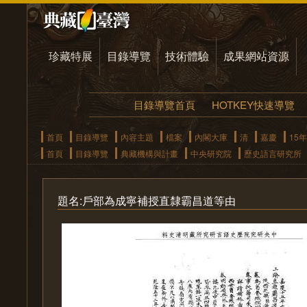
珍藏特展
目錄導覽
技術體驗
成果網站資源
目錄導覽首頁
HOTKEY快速導覽
首頁
目錄導覽
內容主題
檔案
內閣大庫
清
嘉慶
15年
首頁
目錄導覽
典藏機構與計畫
中央研究院
歷史語言研究所
題名:戶部為成寧補授直隸霸昌道等由