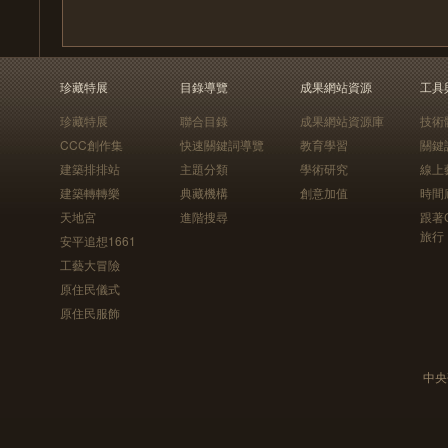
珍藏特展
目錄導覽
成果網站資源
工具
珍藏特展
聯合目錄
成果網站資源庫
技術
CCC創作集
快速關鍵詞導覽
教育學習
關鍵
建築排排站
主題分類
學術研究
線上
建築轉轉樂
典藏機構
創意加值
時間
天地宮
進階搜尋
跟著
旅行
安平追想1661
工藝大冒險
原住民儀式
原住民服飾
中央