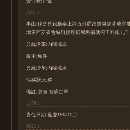
責任者:戶部
描述：
事由:移會典籍廳奉上諭直隸霸昌道員缺著成寧
增奏西安省會城垣樓座房屋坍損估需工料銀九千
典藏沿革:內閣檔庫
版本:原件
典藏沿革:內閣檔庫
保存狀況:整
備註:裝潢:有摘由單
日期：
責任日期:嘉慶15年12月
格式：