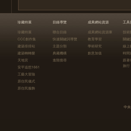
珍藏特展
目錄導覽
成果網站資源
工具
珍藏特展
聯合目錄
成果網站資源庫
技術
CCC創作集
快速關鍵詞導覽
教育學習
關鍵
建築排排站
主題分類
學術研究
線上
建築轉轉樂
典藏機構
創意加值
時間
天地宮
進階搜尋
跟著
旅行
安平追想1661
工藝大冒險
原住民儀式
原住民服飾
中央