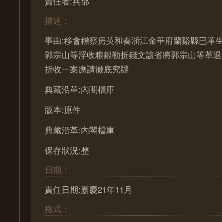
責任者:兵部
描述：
事由:移會稽察房英和奏浙江金華府蘭谿縣已革
郭宗山等浮收粮銀勒折錢文該省將郭宗山等革退
折收一案應請徹底究辦
典藏沿革:內閣檔庫
版本:原件
典藏沿革:內閣檔庫
保存狀況:整
日期：
責任日期:嘉慶21年11月
格式：