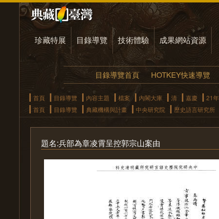
珍藏特展
目錄導覽
技術體驗
成果網站資源
目錄導覽首頁
HOTKEY快速導覽
首頁
目錄導覽
內容主題
檔案
內閣大庫
清
嘉慶
21年
首頁
目錄導覽
典藏機構與計畫
中央研究院
歷史語言研究所
題名:兵部為章凌霄呈控郭宗山案由