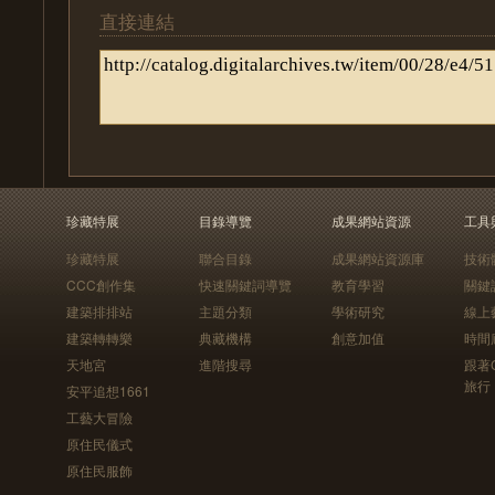
直接連結
珍藏特展
目錄導覽
成果網站資源
工具
珍藏特展
聯合目錄
成果網站資源庫
技術
CCC創作集
快速關鍵詞導覽
教育學習
關鍵
建築排排站
主題分類
學術研究
線上
建築轉轉樂
典藏機構
創意加值
時間
天地宮
進階搜尋
跟著
旅行
安平追想1661
工藝大冒險
原住民儀式
原住民服飾