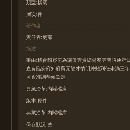
類型:檔案
層次:件
著作者：
責任者:吏部
描述：
事由:移會稽察房為議覆雲貴總督奏雲南昭通府
查有臨安府知府費元龍才情明練雖到任未滿三年
可否准調恭候欽定
典藏沿革:內閣檔庫
版本:原件
典藏沿革:內閣檔庫
保存狀況:整