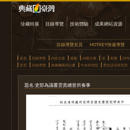
珍藏特展
目錄導覽
技術體驗
成果網站資源
目錄導覽首頁
HOTKEY快速導覽
首頁
目錄導覽
內容主題
檔案
內閣大庫
清
乾隆
26年
首頁
目錄導覽
典藏機構與計畫
中央研究院
歷史語言研究所
題名:吏部為議覆雲貴總督所奏事