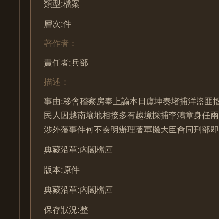
類型:檔案
層次:件
著作者：
責任者:兵部
描述：
事由:移會稽察房奉上諭本日盧坤奏堵捕洋盜匪
民人因越南壤地相接多有越境採捕李鴻章身任兩
涉外藩事件何不奏明辦理著軍機大臣會同刑部即
典藏沿革:內閣檔庫
版本:原件
典藏沿革:內閣檔庫
保存狀況:整