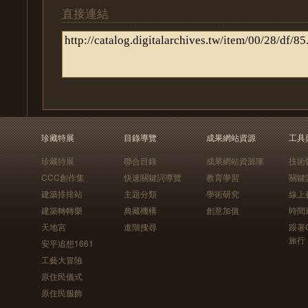
直接連結
珍藏特展
目錄導覽
成果網站資源
工具
珍藏特展
聯合目錄
成果網站資源庫
技術
CCC創作集
快速關鍵詞導覽
教育學習
關鍵
建築排排站
主題分類
學術研究
線上
建築轉轉樂
典藏機構
創意加值
時間
天地宮
進階搜尋
跟著
旅行
安平追想1661
工藝大冒險
原住民儀式
原住民服飾