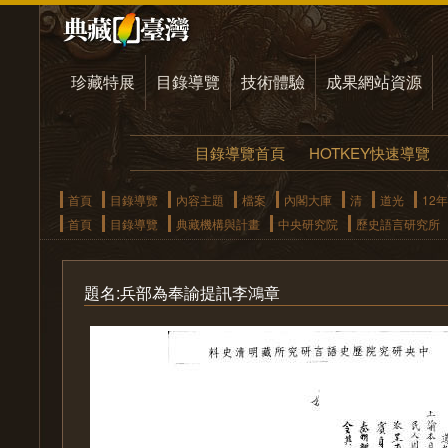
珍藏特展
目錄導覽
技術體驗
成果網站資源
目錄導覽首頁
HOTKEY快速導覽
首頁
目錄導覽
內容主題
檔案
內閣大庫
清
道光
12年
首頁
目錄導覽
典藏機構與計畫
中央研究院
歷史語言研究所
題名:兵部為奉諭提訊李鴻章