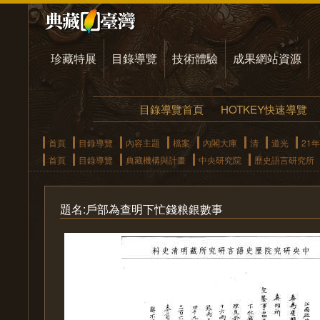
珍藏特展
目錄導覽
技術體驗
成果網站資源
目錄導覽首頁
HOTKEY快速導覽
首頁
目錄導覽
內容主題
檔案
內閣大庫
清
道光
21年
首頁
目錄導覽
典藏機構與計畫
中央研究院
歷史語言研究所
題名:戶部為查明下忙錢粮銀數事