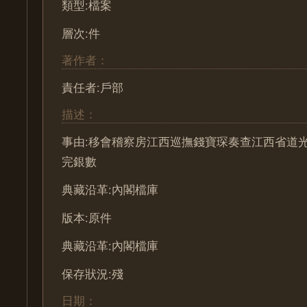
類型:檔案
層次:件
著作者：
責任者:戶部
描述：
事由:移會稽察房江西巡撫錢寶琛奏查江西省道
完銀數
典藏沿革:內閣檔庫
版本:原件
典藏沿革:內閣檔庫
保存狀況:殘
日期：