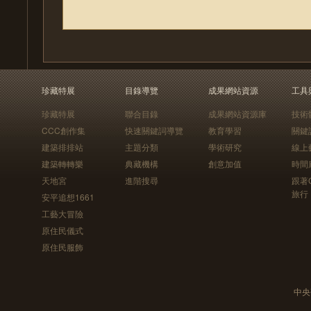
珍藏特展
目錄導覽
成果網站資源
工具
珍藏特展
聯合目錄
成果網站資源庫
技術
CCC創作集
快速關鍵詞導覽
教育學習
關鍵
建築排排站
主題分類
學術研究
線上
建築轉轉樂
典藏機構
創意加值
時間
天地宮
進階搜尋
跟著
旅行
安平追想1661
工藝大冒險
原住民儀式
原住民服飾
中央