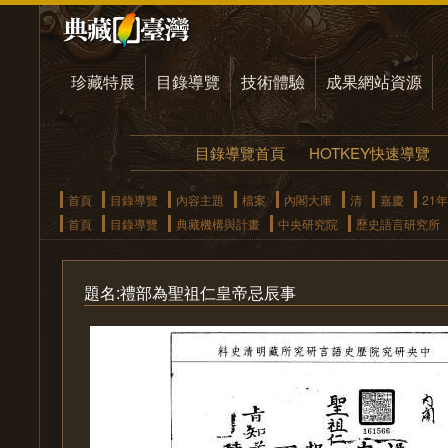
珍藏特展
目錄導覽
技術體驗
成果網站資源
目錄導覽首頁
HOTKEY快速導覽
首頁
目錄導覽
內容主題
檔案
內閣大庫
清
嘉慶
21年
首頁
目錄導覽
典藏機構與計畫
中央研究院
歷史語言研究所
題名:禮部為聖祖仁皇帝忌辰事