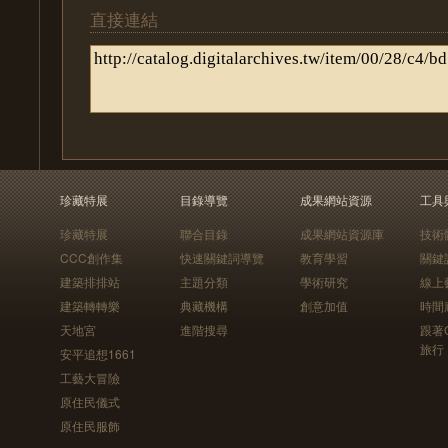
直接連結
珍藏特展
目錄導覽
成果網站資源
工具
珍藏特展
聯合目錄
成果網站資源庫
技術
CCC創作集
快速關鍵詞導覽
教育學習
關鍵
建築排排站
主題分類
學術研究
線上
建築轉轉樂
典藏機構
創意加值
時間
天地宮
進階搜尋
跟著
旅行
安平追想1661
工藝大冒險
原住民儀式
原住民服飾