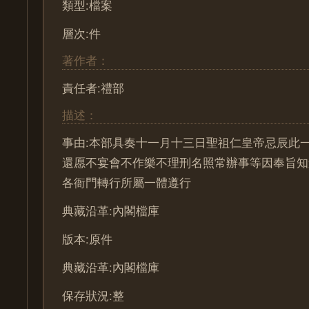
類型:檔案
層次:件
著作者：
責任者:禮部
描述：
事由:本部具奏十一月十三日聖祖仁皇帝忌辰此
還愿不宴會不作樂不理刑名照常辦事等因奉旨知
各衙門轉行所屬一體遵行
典藏沿革:內閣檔庫
版本:原件
典藏沿革:內閣檔庫
保存狀況:整