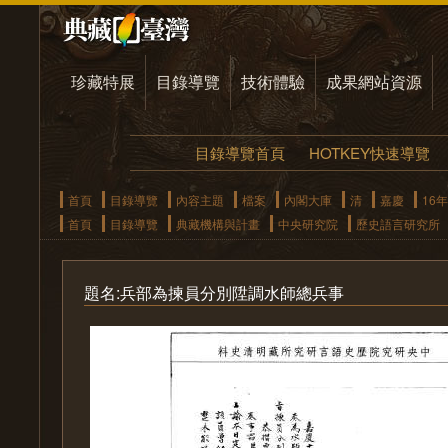
珍藏特展
目錄導覽
技術體驗
成果網站資源
目錄導覽首頁
HOTKEY快速導覽
首頁
目錄導覽
內容主題
檔案
內閣大庫
清
嘉慶
16年
首頁
目錄導覽
典藏機構與計畫
中央研究院
歷史語言研究所
題名:兵部為揀員分別陞調水師總兵事