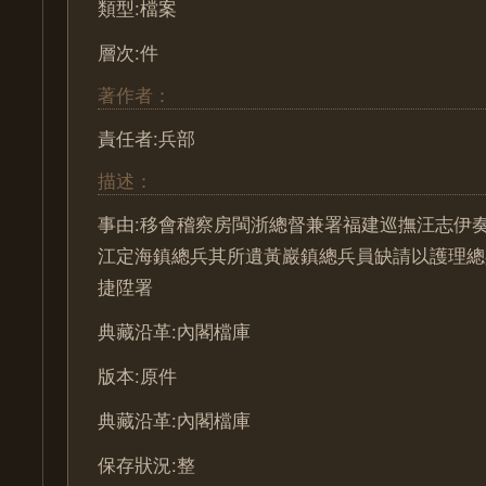
類型:檔案
層次:件
著作者：
責任者:兵部
描述：
事由:移會稽察房閩浙總督兼署福建巡撫汪志伊
江定海鎮總兵其所遺黃巖鎮總兵員缺請以護理總
捷陞署
典藏沿革:內閣檔庫
版本:原件
典藏沿革:內閣檔庫
保存狀況:整