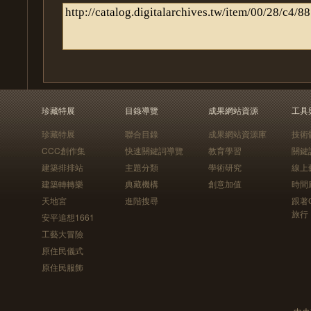
珍藏特展
目錄導覽
成果網站資源
工具
珍藏特展
聯合目錄
成果網站資源庫
技術
CCC創作集
快速關鍵詞導覽
教育學習
關鍵
建築排排站
主題分類
學術研究
線上
建築轉轉樂
典藏機構
創意加值
時間
天地宮
進階搜尋
跟著
旅行
安平追想1661
工藝大冒險
原住民儀式
原住民服飾