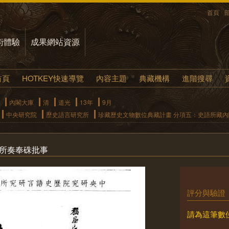
首頁
術體驗
成果網站資源
首頁
HOTKEY快速導覽
內容主題
典藏機構
進階搜尋
內閣大庫
清
道光
13年
9月
中央研究院
歷史語言研究所
珍藏歷史文物數位典藏計畫 分項五：史語所藏
撫所奏奉硃批事
評分與驗證
請為這筆數