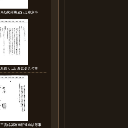
部為鼓勵軍機處行走章京事
部為僧人以糾殺四命具控事
為王雲錦調署南韶連道缺等事