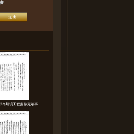
戶部為埽埧工程廂修完竣事