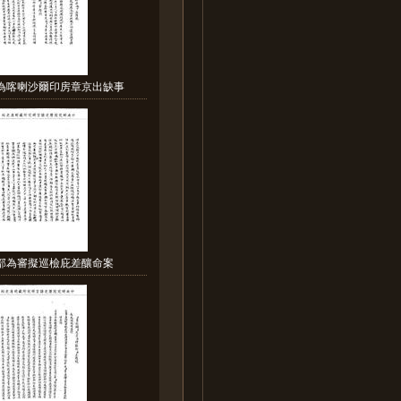
部為喀喇沙爾印房章京出缺事
刑部為審擬巡檢庇差釀命案