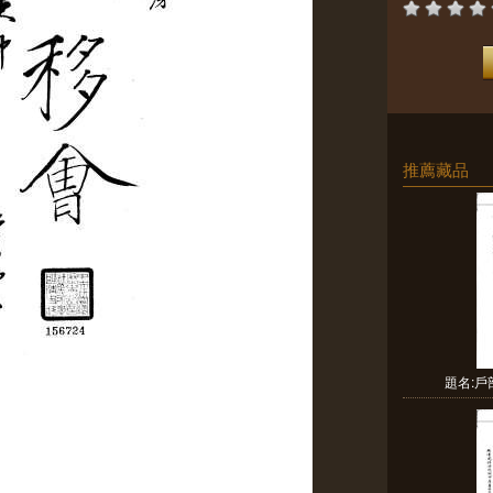
推薦藏品
題名: