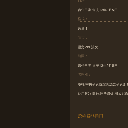
責任日期:道光13年9月5日
格式：
數量:1
語言：
語文:chi-漢文
範圍：
責任日期:道光13年9月5日
管理權：
版權:中央研究院歷史語言研究所
使用限制:開放:開放影像:開放影
授權聯絡窗口