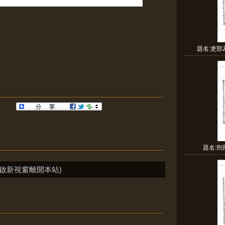
題名:吏
題名:
啟新視窗離開本站)