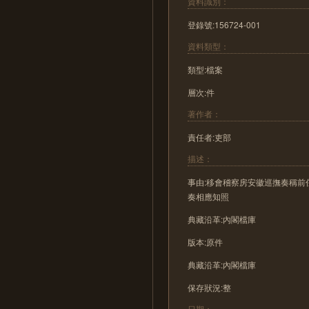
資料識別：
登錄號:156724-001
資料類型：
類型:檔案
層次:件
著作者：
責任者:吏部
描述：
事由:移會稽察房安徽巡撫奏稱
奏相應知照
典藏沿革:內閣檔庫
版本:原件
典藏沿革:內閣檔庫
保存狀況:整
日期：