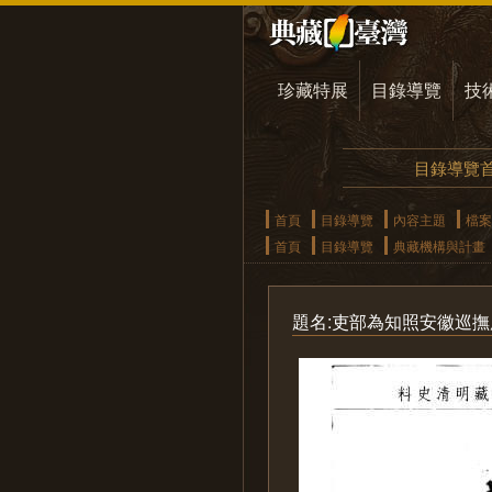
珍藏特展
目錄導覽
技
目錄導覽
首頁
目錄導覽
內容主題
檔案
首頁
目錄導覽
典藏機構與計畫
題名:吏部為知照安徽巡