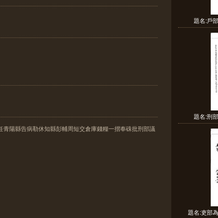
題名:戶
題名:刑
前任青陽縣告病勒休知縣彭輔周短交倉庫錢糧一摺奉硃批刑部議
題名:吏部