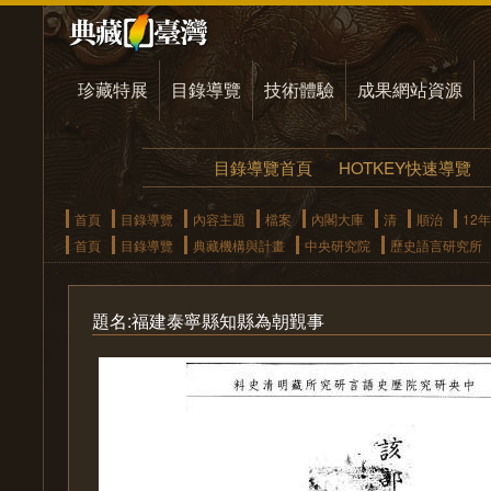
珍藏特展
目錄導覽
技術體驗
成果網站資源
目錄導覽首頁
HOTKEY快速導覽
首頁
目錄導覽
內容主題
檔案
內閣大庫
清
順治
12年
首頁
目錄導覽
典藏機構與計畫
中央研究院
歷史語言研究所
題名:福建泰寧縣知縣為朝覲事