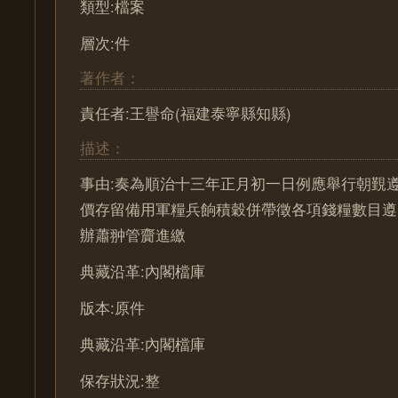
類型:檔案
層次:件
著作者：
責任者:王譽命(福建泰寧縣知縣)
描述：
事由:奏為順治十三年正月初一日例應舉行朝覲
價存留備用軍糧兵餉積穀併帶徵各項錢糧數目遵
辦蕭翀管齎進繳
典藏沿革:內閣檔庫
版本:原件
典藏沿革:內閣檔庫
保存狀況:整