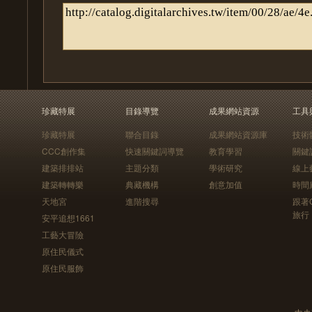
珍藏特展
目錄導覽
成果網站資源
工具
珍藏特展
聯合目錄
成果網站資源庫
技術
CCC創作集
快速關鍵詞導覽
教育學習
關鍵
建築排排站
主題分類
學術研究
線上
建築轉轉樂
典藏機構
創意加值
時間
天地宮
進階搜尋
跟著
旅行
安平追想1661
工藝大冒險
原住民儀式
原住民服飾